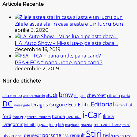
Articole Recente
Zilele astea stai in casa si asta e un lucru bun
aprilie 3, 2020
L.A. Auto Show – Mi-as lua-o pe asta daca…
decembrie 16, 2019
PSA + FCA = pana unde, pana cand?
decembrie 2, 2019
Nor de etichete
bmw
audi
chevrolet
citroën
alfa romeo
aston martin
dacia
bugatti
DG
Editorial
Edito
Dragos Grigore
Eco
fiat
dieselgate
ferrari
i-Car
ford
Ilinca
honda
hyundai
general motors
ford gt
Dragomir
kia
infiniti
jaguar
jeep
mercedes benz
mazda
mini
maybach
Stiri
peugeot
porsche
renault
tesla
nissan
opel
PSA
tesla s
test-