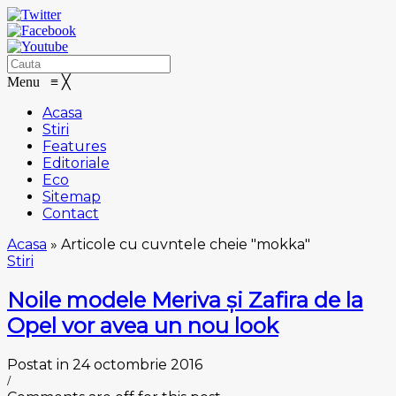
Menu
≡
╳
Acasa
Stiri
Features
Editoriale
Eco
Sitemap
Contact
Acasa
»
Articole cu cuvntele cheie "mokka"
Stiri
Nоіlе mоdеlе Mеrіvа și Zаfіrа de la
Oреl vor аvеа un nоu lооk
Postat in 24 octombrie 2016
/