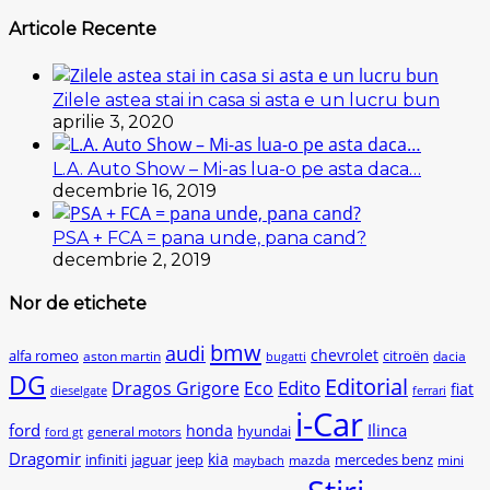
Articole Recente
Zilele astea stai in casa si asta e un lucru bun
aprilie 3, 2020
L.A. Auto Show – Mi-as lua-o pe asta daca…
decembrie 16, 2019
PSA + FCA = pana unde, pana cand?
decembrie 2, 2019
Nor de etichete
bmw
audi
chevrolet
citroën
alfa romeo
aston martin
dacia
bugatti
DG
Editorial
Edito
Dragos Grigore
Eco
fiat
dieselgate
ferrari
i-Car
ford
Ilinca
honda
hyundai
general motors
ford gt
Dragomir
kia
infiniti
jaguar
jeep
mercedes benz
mazda
mini
maybach