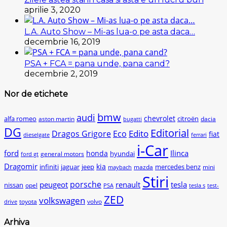
aprilie 3, 2020
L.A. Auto Show – Mi-as lua-o pe asta daca…
decembrie 16, 2019
PSA + FCA = pana unde, pana cand?
decembrie 2, 2019
Nor de etichete
bmw
audi
chevrolet
citroën
alfa romeo
aston martin
dacia
bugatti
DG
Editorial
Edito
Dragos Grigore
Eco
fiat
dieselgate
ferrari
i-Car
ford
Ilinca
honda
hyundai
general motors
ford gt
Dragomir
kia
infiniti
jaguar
jeep
mercedes benz
mazda
mini
maybach
Stiri
peugeot
porsche
renault
tesla
nissan
opel
PSA
tesla s
test-
ZED
volkswagen
toyota
volvo
drive
Arhiva