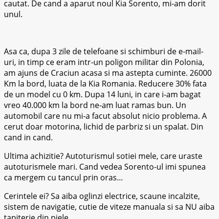
cautat. De cand a aparut noul Kia Sorento, mi-am dorit
unul.
Asa ca, dupa 3 zile de telefoane si schimburi de e-mail-
uri, in timp ce eram intr-un poligon militar din Polonia,
am ajuns de Craciun acasa si ma astepta cuminte. 26000
Km la bord, luata de la Kia Romania. Reducere 30% fata
de un model cu 0 km. Dupa 14 luni, in care i-am bagat
vreo 40.000 km la bord ne-am luat ramas bun. Un
automobil care nu mi-a facut absolut nicio problema. A
cerut doar motorina, lichid de parbriz si un spalat. Din
cand in cand.
Ultima achizitie? Autoturismul sotiei mele, care uraste
autoturismele mari. Cand vedea Sorento-ul imi spunea
ca mergem cu tancul prin oras…
Cerintele ei? Sa aiba oglinzi electrice, scaune incalzite,
sistem de navigatie, cutie de viteze manuala si sa NU aiba
tapiterie din piele.