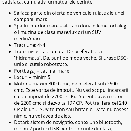
satisfaca, cumulativ, urmatoarele cerinte:
Sa faca parte din oferta de vehicule rulate ale unei
companii mari;
Spatiu interior mare – aici am doua dileme: ori aleg
o limuzina de clasa mare/lux ori un SUV
mediu/mare;
Tractiune: 4×4;
Transmisie – automata. De preferat una
“hidramata”. Da, sunt de moda veche. Si urasc DSG-
urile si cutiile robotizate.
Portbagaj – cat mai mare;
Locuri – minim 5.
Motor – maxim 3000 cmc, de preferat sub 2500
cmc. Este vorba de impozit. Nu vad scopul incarcarii
cu un impozit de 2200 lei. Kia Sorento avea motor
de 2200 cmc si dezvolta 197 CP. Pot trai fara cei 240
CP ale unui SUV teuton sau britanic. Daca nu gasesc
nimic, nu voi avea de ales.
Dotari: sistem de navigatie, conexiune bluetooth,
minim 2 porturi USB pentru locurile din fata,