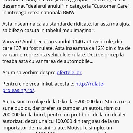
desemnat “dealerul anului” in categoria “Customer Care”,
in intreaga retea nationala BMW.
Asta inseamna ca au standarde ridicate, iar asta ma ajuta
sa bifez o casuta in tabelul meu imaginar.
Vanzari? Anul trecut au vandut 1140 autovehicule, din
care 137 au fost rulate. Asta inseamna ca 12% din cifra de
vanzari o reprezinta vehiculele rulate. Deci se pricep la
treaba asta cu vanzarea de automobile…
Acum sa vorbim despre
ofertele lor
.
Pentru cine vrea linkul, acesta e:
http://rulate-
proleasing.ro/
.
Au masini cu rulaje de la 0 km la +200.000 km. Stiu ca o sa
sune dubios, dar prefer sa cumpar un autoturism cu
200.000 km la bord, pentru un pret bun, de la un dealer
autorizat, decat una cu 100.000 din targ sau de la un
importator de masini rulate. Motivul e simplu: un