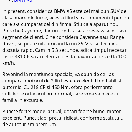
In prezent, consider ca BMW X5 este cel mai bun SUV de
clasa mare din lume, acesta fiind si rationamentul pentru
care s-a cumparat cel din firma. Stiu ca a aparut noul
Porsche Cayenne, dar nu cred ca se adreseaza aceluiasi
segment de clienti. Cine considera Cayenne sau Range
Rover, se poate uita oricand la un X5 M si se termina
discutia rapid. Cam in 5,3 secunde, adica timpul necesar
celor 381 CP sa accelereze besita bavareza de la 0 la 100
km/h.
Revenind la mentiunea speciala, va spun de ce l-as
cumpara: motorul de 2 litri este excelent, fiind fiabil si
puternic. Cu 218 CP si 450 Nm, ofera performante
suficiente oriacarui om normal, care vrea sa plece cu
familia in excursie.
Puncte forte: model actual, dotari foarte bune, motor
excelent. Punct slab: pretul ridicat, conforme statutului
de autoturism premium.