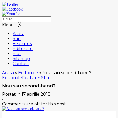
Menu
≡
╳
Acasa
Stiri
Features
Editoriale
Eco
Sitemap
Contact
Acasa
»
Editoriale
»
Nou sau second-hand?
Editoriale
Features
Stiri
Nou sau second-hand?
Postat in 17 aprilie 2018
/
Comments are off for this post