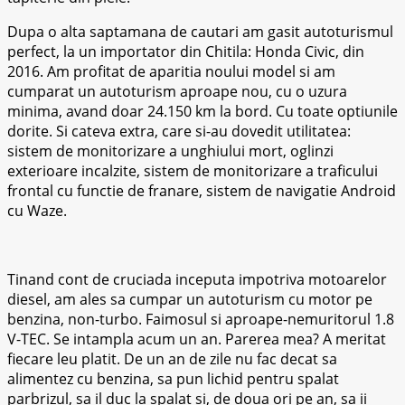
Dupa o alta saptamana de cautari am gasit autoturismul
perfect, la un importator din Chitila: Honda Civic, din
2016. Am profitat de aparitia noului model si am
cumparat un autoturism aproape nou, cu o uzura
minima, avand doar 24.150 km la bord. Cu toate optiunile
dorite. Si cateva extra, care si-au dovedit utilitatea:
sistem de monitorizare a unghiului mort, oglinzi
exterioare incalzite, sistem de monitorizare a traficului
frontal cu functie de franare, sistem de navigatie Android
cu Waze.
Tinand cont de cruciada inceputa impotriva motoarelor
diesel, am ales sa cumpar un autoturism cu motor pe
benzina, non-turbo. Faimosul si aproape-nemuritorul 1.8
V-TEC. Se intampla acum un an. Parerea mea? A meritat
fiecare leu platit. De un an de zile nu fac decat sa
alimentez cu benzina, sa pun lichid pentru spalat
parbrizul, sa il duc la spalat si, de doua ori pe an, sa ii