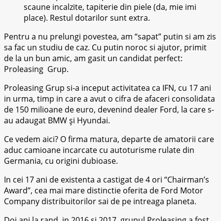
scaune incalzite, tapiterie din piele (da, mie imi
place). Restul dotarilor sunt extra.
Pentru a nu prelungi povestea, am “sapat” putin si am zis
sa fac un studiu de caz. Cu putin noroc si ajutor, primit
de la un bun amic, am gasit un candidat perfect:
Proleasing Grup.
Proleasing Grup si-a inceput activitatea ca IFN, cu 17 ani
in urma, timp in care a avut o cifra de afaceri consolidata
de 150 milioane de euro, devenind dealer Ford, la care s-
au adaugat BMW și Hyundai.
Ce vedem aici? O firma matura, departe de amatorii care
aduc camioane incarcate cu autoturisme rulate din
Germania, cu origini dubioase.
In cei 17 ani de existenta a castigat de 4 ori “Chairman’s
Award”, cea mai mare distinctie oferita de Ford Motor
Company distribuitorilor sai de pe intreaga planeta.
Doi ani la rand, in 2016 și 2017, grupul Proleasing a fost