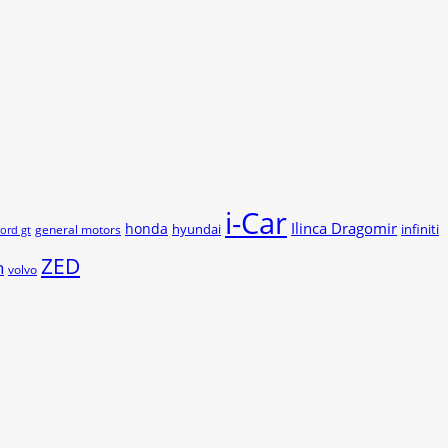
i-Car
Ilinca Dragomir
honda
hyundai
infiniti
general motors
ford gt
ZED
n
volvo