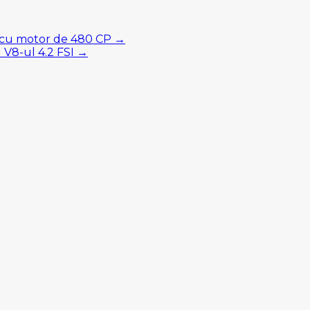
8 cu motor de 480 CP →
 V8-ul 4.2 FSI →