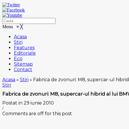
Menu
≡
╳
Acasa
Stiri
Features
Editoriale
Eco
Sitemap
Contact
Acasa
»
Stiri
»
Fabrica de zvonuri: M8, supercar-ul hibrid
Stiri
Fabrica de zvonuri: M8, supercar-ul hibrid al lui B
Postat in 29 iunie 2010
/
Comments are off for this post