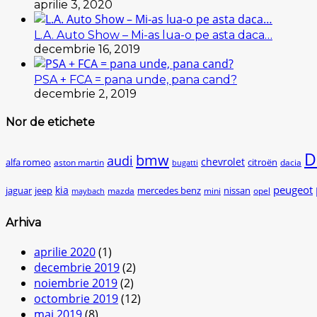
aprilie 3, 2020
L.A. Auto Show – Mi-as lua-o pe asta daca…
decembrie 16, 2019
PSA + FCA = pana unde, pana cand?
decembrie 2, 2019
Nor de etichete
D
bmw
audi
chevrolet
citroën
alfa romeo
aston martin
dacia
bugatti
peugeot
kia
jaguar
jeep
mercedes benz
nissan
mazda
mini
opel
maybach
Arhiva
aprilie 2020
(1)
decembrie 2019
(2)
noiembrie 2019
(2)
octombrie 2019
(12)
mai 2019
(8)