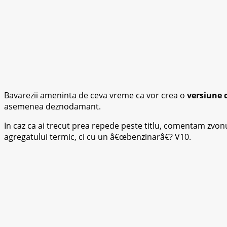
Bavarezii ameninta de ceva vreme ca vor crea o
versiune 
asemenea deznodamant.
In caz ca ai trecut prea repede peste titlu, comentam zvonu
agregatului termic, ci cu un â€œbenzinarâ€? V10.