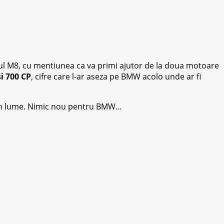
torul M8, cu mentiunea ca va primi ajutor de la doua motoare
si 700 CP
, cifre care l-ar aseza pe BMW acolo unde ar fi
id din lume. Nimic nou pentru BMW…