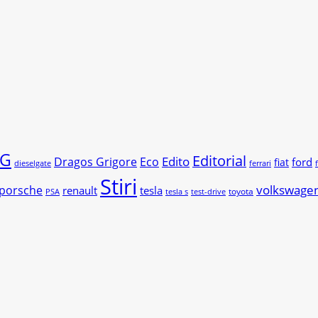
G
Editorial
Edito
Dragos Grigore
Eco
ford
fiat
dieselgate
ferrari
Stiri
volkswage
porsche
renault
tesla
toyota
PSA
tesla s
test-drive