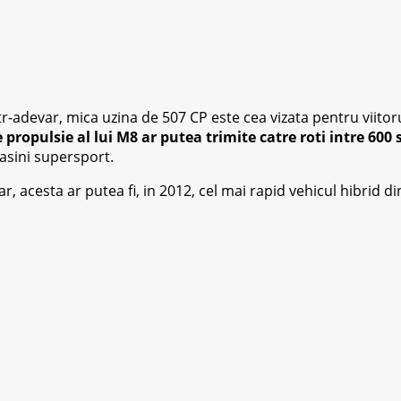
 intr-adevar, mica uzina de 507 CP este cea vizata pentru vii
e propulsie al lui M8 ar putea trimite catre roti intre 600 
masini supersport.
ilar, acesta ar putea fi, in 2012, cel mai rapid vehicul hibr