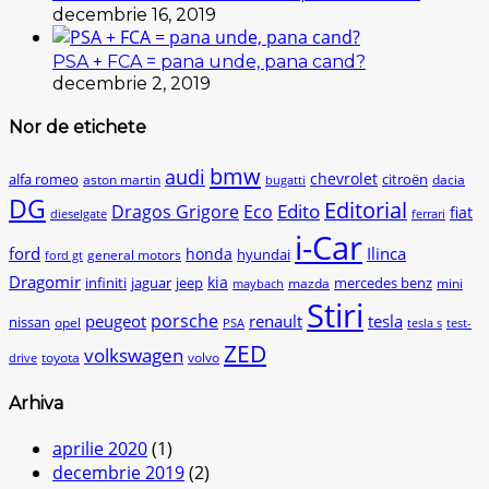
decembrie 16, 2019
PSA + FCA = pana unde, pana cand?
decembrie 2, 2019
Nor de etichete
bmw
audi
chevrolet
citroën
alfa romeo
aston martin
dacia
bugatti
DG
Editorial
Edito
Dragos Grigore
Eco
fiat
dieselgate
ferrari
i-Car
ford
Ilinca
honda
hyundai
general motors
ford gt
Dragomir
kia
infiniti
jaguar
jeep
mercedes benz
mazda
mini
maybach
Stiri
peugeot
porsche
renault
tesla
nissan
opel
PSA
tesla s
test-
ZED
volkswagen
toyota
volvo
drive
Arhiva
aprilie 2020
(1)
decembrie 2019
(2)