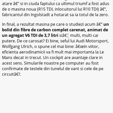
atare â€“ si in ciuda faptului ca ultimul triumf a fost adus
de o masina noua (R15 TDI, inlocuitorul lui R10 TDI) â€“,
fabricantul din Ingolstadt a hotarat sa ia totul de la zero.
In final, a rezultat masina pe care o studiezi acum â€“
un
bolid din fibre de carbon complet carenat, animat de
un agregat V6 TDI de 3,7 litri
siâ€¦ multi, multi cai
putere. De ce carosat? Ei bine, seful lui Audi Motorsport,
Wolfgang Ulrich, o spune cel mai bine: â€œIn viitor,
eficienta aerodinamicii va fi mult mai importanta la Le
Mans decat in trecut. Un cockpit
are avantaje clare in
acest sens. Simularile noastre pe computer au fost
confirmate de testele din tunelul de vant si cele de pe
circuitâ€?.