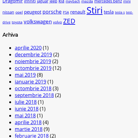
Dragomir
kia
infiniti
jaguar
jeep
mercedes benz
mazda
mini
maybach
Stiri
peugeot
porsche
renault
tesla
nissan
opel
PSA
tesla s
test-
ZED
volkswagen
toyota
volvo
drive
Arhiva
aprilie 2020
(1)
decembrie 2019
(2)
noiembrie 2019
(2)
octombrie 2019
(12)
mai 2019
(8)
ianuarie 2019
(1)
octombrie 2018
(3)
septembrie 2018
(2)
iulie 2018
(1)
iunie 2018
(1)
mai 2018
(1)
aprilie 2018
(4)
martie 2018
(9)
februarie 2018
(2)