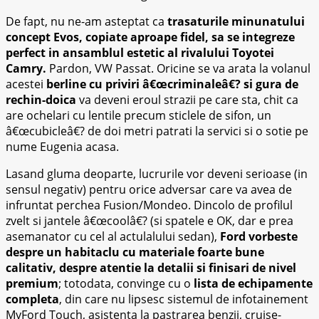
De fapt, nu ne-am asteptat ca
trasaturile minunatului
concept Evos, copiate aproape fidel, sa se integreze
perfect in ansamblul estetic al rivalului Toyotei
Camry.
Pardon, VW Passat. Oricine se va arata la volanul
acestei
berline cu priviri â€œcriminaleâ€? si gura de
rechin-doica
va deveni eroul strazii pe care sta, chit ca
are ochelari cu lentile precum sticlele de sifon, un
â€œcubicleâ€? de doi metri patrati la servici si o sotie pe
nume Eugenia acasa.
Lasand gluma deoparte, lucrurile vor deveni serioase (in
sensul negativ) pentru orice adversar care va avea de
infruntat perchea Fusion/Mondeo. Dincolo de profilul
zvelt si jantele â€œcoolâ€? (si spatele e OK, dar e prea
asemanator cu cel al actulalului sedan),
Ford vorbeste
despre un habitaclu cu materiale foarte bune
calitativ, despre atentie la detalii si finisari de nivel
premium
; totodata, convinge cu o
lista de echipamente
completa
, din care nu lipsesc sistemul de infotainement
MyFord Touch, asistenta la pastrarea benzii, cruise-