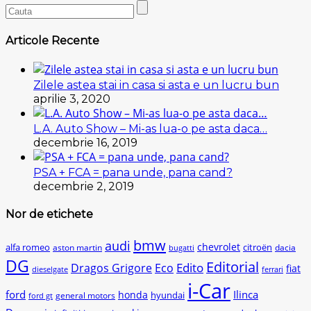
Articole Recente
Zilele astea stai in casa si asta e un lucru bun
aprilie 3, 2020
L.A. Auto Show – Mi-as lua-o pe asta daca…
decembrie 16, 2019
PSA + FCA = pana unde, pana cand?
decembrie 2, 2019
Nor de etichete
bmw
audi
chevrolet
citroën
alfa romeo
aston martin
dacia
bugatti
DG
Editorial
Edito
Dragos Grigore
Eco
fiat
dieselgate
ferrari
i-Car
ford
Ilinca
honda
hyundai
general motors
ford gt