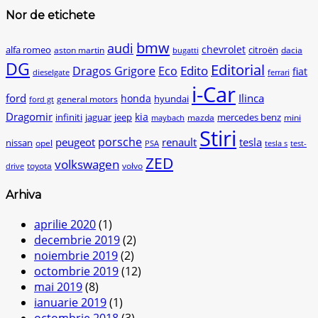
Nor de etichete
bmw
audi
chevrolet
citroën
alfa romeo
aston martin
dacia
bugatti
DG
Editorial
Edito
Dragos Grigore
Eco
fiat
dieselgate
ferrari
i-Car
ford
Ilinca
honda
hyundai
general motors
ford gt
Dragomir
kia
infiniti
jaguar
jeep
mercedes benz
mazda
mini
maybach
Stiri
peugeot
porsche
renault
tesla
nissan
opel
PSA
tesla s
test-
ZED
volkswagen
toyota
volvo
drive
Arhiva
aprilie 2020
(1)
decembrie 2019
(2)
noiembrie 2019
(2)
octombrie 2019
(12)
mai 2019
(8)
ianuarie 2019
(1)