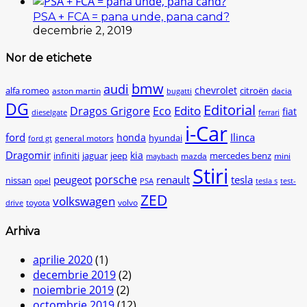
PSA + FCA = pana unde, pana cand?
decembrie 2, 2019
Nor de etichete
bmw
audi
chevrolet
citroën
alfa romeo
aston martin
dacia
bugatti
DG
Editorial
Edito
Dragos Grigore
Eco
fiat
dieselgate
ferrari
i-Car
ford
Ilinca
honda
hyundai
general motors
ford gt
Dragomir
kia
infiniti
jaguar
jeep
mercedes benz
mazda
mini
maybach
Stiri
peugeot
porsche
renault
tesla
nissan
opel
PSA
tesla s
test-
ZED
volkswagen
toyota
volvo
drive
Arhiva
aprilie 2020
(1)
decembrie 2019
(2)
noiembrie 2019
(2)
octombrie 2019
(12)