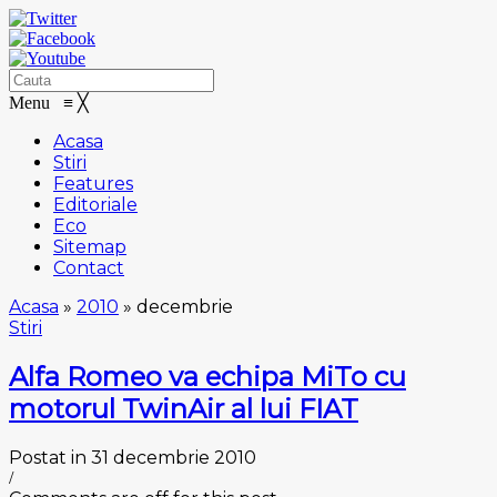
Menu
≡
╳
Acasa
Stiri
Features
Editoriale
Eco
Sitemap
Contact
Acasa
»
2010
»
decembrie
Stiri
Alfa Romeo va echipa MiTo cu
motorul TwinAir al lui FIAT
Postat in 31 decembrie 2010
/