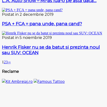
L.A. Auto Show – Mi-as lua-o pe asta daca…
Postat in 2 decembrie 2019
PSA + FCA = pana unde, pana cand?
Postat in 5 noiembrie 2019
Henrik Fisker nu se da batut si prezinta noul
sau SUV: OCEAN
1
2
3
›
»
Reclame