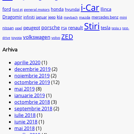
i-Car
ford
Ilinca
honda
hyundai
general motors
ford gt
Dragomir
kia
infiniti
jaguar
jeep
mercedes benz
mazda
mini
maybach
Stiri
peugeot
porsche
renault
tesla
nissan
opel
PSA
tesla s
test-
ZED
volkswagen
toyota
volvo
drive
Arhiva
aprilie 2020
(1)
decembrie 2019
(2)
noiembrie 2019
(2)
octombrie 2019
(12)
mai 2019
(8)
ianuarie 2019
(1)
octombrie 2018
(3)
septembrie 2018
(2)
iulie 2018
(1)
iunie 2018
(1)
mai 2018
(1)