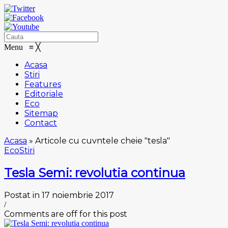
Menu
≡
╳
Acasa
Stiri
Features
Editoriale
Eco
Sitemap
Contact
Acasa
»
Articole cu cuvntele cheie "tesla"
Eco
Stiri
Tesla Semi: revolutia continua
Postat in 17 noiembrie 2017
/
Comments are off for this post