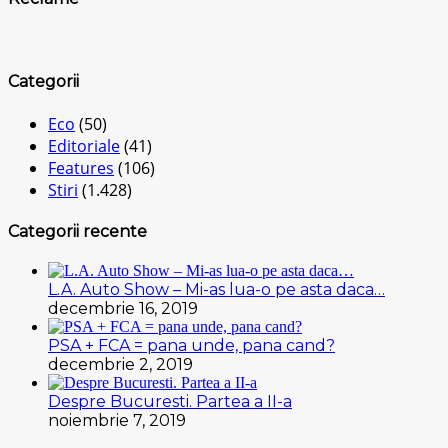
Categorii
Eco
(50)
Editoriale
(41)
Features
(106)
Stiri
(1.428)
Categorii recente
L.A. Auto Show – Mi-as lua-o pe asta daca…
decembrie 16, 2019
PSA + FCA = pana unde, pana cand?
decembrie 2, 2019
Despre Bucuresti. Partea a II-a
noiembrie 7, 2019