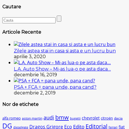
Cautare
Articole Recente
Zilele astea stai in casa si asta e un lucru bun
aprilie 3, 2020
L.A. Auto Show – Mi-as lua-o pe asta daca…
decembrie 16, 2019
PSA + FCA = pana unde, pana cand?
decembrie 2, 2019
Nor de etichete
bmw
audi
chevrolet
citroën
alfa romeo
aston martin
dacia
bugatti
DG
Editorial
Edito
Dragos Grigore
Eco
fiat
dieselgate
ferrari