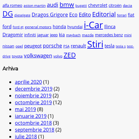
bmw
audi
chevrolet
citroën
alfa romeo
aston martin
dacia
bugatti
DG
Editorial
Edito
Dragos Grigore
Eco
fiat
dieselgate
ferrari
i-Car
ford
Ilinca
honda
hyundai
general motors
ford gt
Dragomir
kia
infiniti
jaguar
jeep
mercedes benz
mazda
mini
maybach
Stiri
peugeot
porsche
renault
tesla
nissan
opel
PSA
tesla s
test-
ZED
volkswagen
toyota
volvo
drive
Arhiva
aprilie 2020
(1)
decembrie 2019
(2)
noiembrie 2019
(2)
octombrie 2019
(12)
mai 2019
(8)
ianuarie 2019
(1)
octombrie 2018
(3)
septembrie 2018
(2)
iulie 2018
(1)