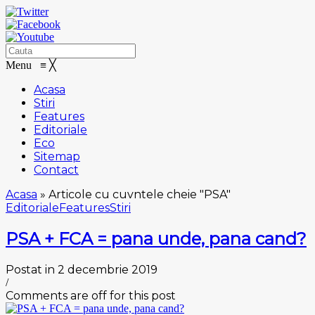
Menu
≡
╳
Acasa
Stiri
Features
Editoriale
Eco
Sitemap
Contact
Acasa
»
Articole cu cuvntele cheie "PSA"
Editoriale
Features
Stiri
PSA + FCA = pana unde, pana cand?
Postat in 2 decembrie 2019
/
Comments are off for this post