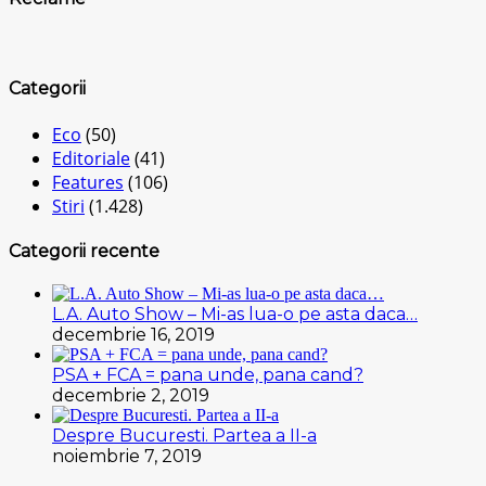
Categorii
Eco
(50)
Editoriale
(41)
Features
(106)
Stiri
(1.428)
Categorii recente
L.A. Auto Show – Mi-as lua-o pe asta daca…
decembrie 16, 2019
PSA + FCA = pana unde, pana cand?
decembrie 2, 2019
Despre Bucuresti. Partea a II-a
noiembrie 7, 2019