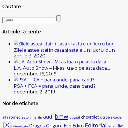
Cautare
Articole Recente
Zilele astea stai in casa si asta e un lucru bun
aprilie 3, 2020
L.A. Auto Show – Mi-as lua-o pe asta daca…
decembrie 16, 2019
PSA + FCA = pana unde, pana cand?
decembrie 2, 2019
Nor de etichete
bmw
audi
chevrolet
citroën
alfa romeo
aston martin
dacia
bugatti
DG
Editorial
Edito
Dragos Grigore
Eco
fiat
dieselgate
ferrari