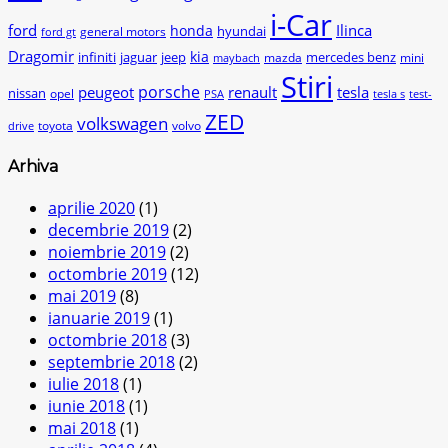
i-Car
ford
Ilinca
honda
hyundai
general motors
ford gt
Dragomir
kia
infiniti
jaguar
jeep
mercedes benz
mazda
mini
maybach
Stiri
peugeot
porsche
renault
tesla
nissan
opel
PSA
tesla s
test-
ZED
volkswagen
toyota
volvo
drive
Arhiva
aprilie 2020
(1)
decembrie 2019
(2)
noiembrie 2019
(2)
octombrie 2019
(12)
mai 2019
(8)
ianuarie 2019
(1)
octombrie 2018
(3)
septembrie 2018
(2)
iulie 2018
(1)
iunie 2018
(1)
mai 2018
(1)