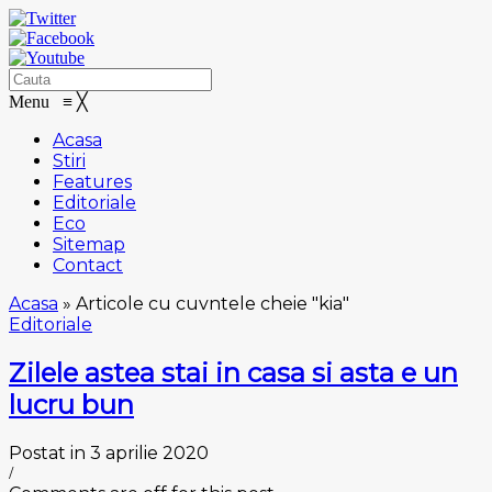
Menu
≡
╳
Acasa
Stiri
Features
Editoriale
Eco
Sitemap
Contact
Acasa
»
Articole cu cuvntele cheie "kia"
Editoriale
Zilele astea stai in casa si asta e un
lucru bun
Postat in 3 aprilie 2020
/