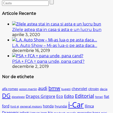
Articole Recente
Zilele astea stai in casa si asta e un lucru bun
aprilie 3, 2020
L.A. Auto Show – Mi-as lua-o pe asta daca…
decembrie 16, 2019
PSA + FCA = pana unde, pana cand?
decembrie 2, 2019
Nor de etichete
bmw
audi
chevrolet
citroën
alfa romeo
aston martin
dacia
bugatti
DG
Editorial
Edito
Dragos Grigore
Eco
fiat
dieselgate
ferrari
i-Car
ford
Ilinca
honda
hyundai
general motors
ford gt
Dragomir
kia
infiniti
jaguar
jeep
mercedes benz
mazda
mini
maybach