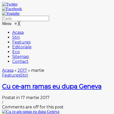
Menu
≡
╳
Acasa
Stiri
Features
Editoriale
Eco
Sitemap
Contact
Acasa
»
2017
»
martie
Features
Stiri
Cu ce-am ramas eu dupa Geneva
Postat in 17 martie 2017
/
Comments are off for this post