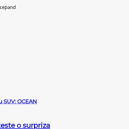
incepand
sau SUV: OCEAN
este o surpriza