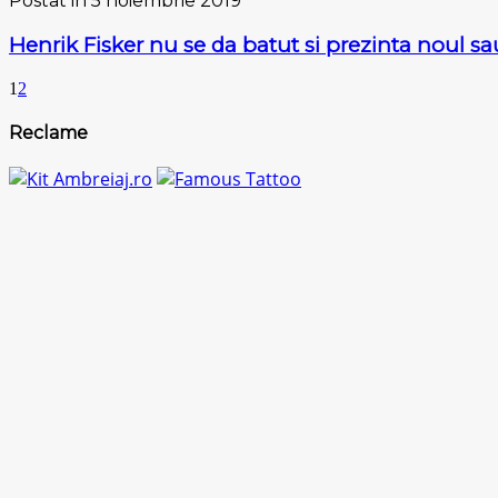
Postat in 5 noiembrie 2019
Henrik Fisker nu se da batut si prezinta noul 
1
2
Reclame