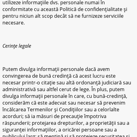
utilizeze informațiile dvs. personale numai în
conformitate cu această Politică de confidențialitate și
pentru niciun alt scop decât să ne furnizeze serviciile
necesare.
Cerințe legale
Putem divulga informații personale dacă avem
convingerea de bună credință că acest lucru este
necesar printr-o citație sau altă ordonanță judiciară sau
administrativă sau altfel cerut de lege. În plus, putem
divulga informații personale în care, cu bună-credință,
considerăm că este adecvat sau necesar să prevenim
încălcarea Termenilor și Condițiilor sau a celorlalte
acorduri; să ia măsuri de precauție împotriva
răspunderii; protejarea drepturilor, a proprietății sau a
siguranței informațiilor, a oricărei persoane sau a
publicului larg; să mențină și să protejeze securitatea și