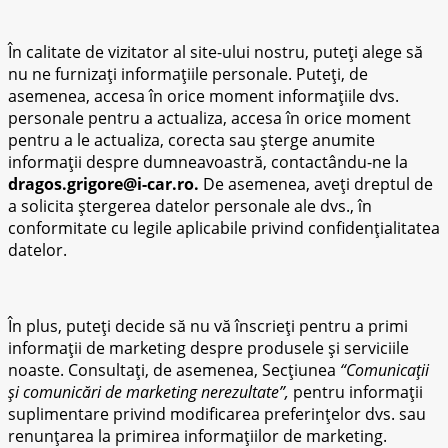
În calitate de vizitator al site-ului nostru, puteți alege să
nu ne furnizați informațiile personale. Puteți, de
asemenea, accesa în orice moment informațiile dvs.
personale pentru a actualiza, accesa în orice moment
pentru a le actualiza, corecta sau șterge anumite
informații despre dumneavoastră, contactându-ne la
dragos.grigore@i-car.ro.
De asemenea, aveți dreptul de
a solicita ștergerea datelor personale ale dvs., în
conformitate cu legile aplicabile privind confidențialitatea
datelor.
În plus, puteți decide să nu vă înscrieți pentru a primi
informații de marketing despre produsele și serviciile
noaste. Consultați, de asemenea, Secțiunea
“Comunicații
și comunicări de marketing nerezultate”,
pentru informații
suplimentare privind modificarea preferințelor dvs. sau
renunțarea la primirea informațiilor de marketing.