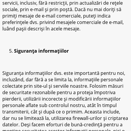
servicii, inclusiv, fără restricții, prin actualizări de rețele
sociale, prin e-mail și prin poștă. Dacă nu mai doriți să
primiți mesaje de e-mail comerciale, puteți indica
preferințele dvs. privind mesajele comerciale de e-mail,
luând pașii descriși în acele mesaje.
Siguranța informațiilor
Siguranța informațiilor dvs. este importantă pentru noi,
incluzând, dar fără a se limita la, informațiile personale
colectate prin site-ul și serviile noastre. Folosim măsuri
de securitate rezonabile pentru a proteja împotriva
pierderii, utilizării incorecte și modificării informațiilor
personale aflate sub controlul nostru, atât în ​​timpul
transmiterii, cât și după ce o primim. Aceasta include,
dar nu se limitează la, utilizarea firewall-urilor și criptarea
datelor. Deși facem eforturi de bună-credință pentru a
menține securitatea acestor informații personale, nici o