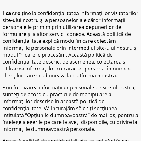
i-car.ro
ține la confidențialitatea informațiilor vizitatorilor
site-ului nostru și a persoanelor ale căror informații
personale le primim prin utilizarea depunerilor de
formulare și a altor servicii conexe. Această politică de
confidențialitate explică modul în care colectăm
informațiile personale prin intermediul site-ului nostru și
modul în care le procesăm. Această politică de
confidențialitate descrie, de asemenea, colectarea și
utilizarea informațiilor cu caracter personal în numele
clienților care se abonează la platforma noastră.
Prin furnizarea informațiilor personale pe site-ul nostru,
sunteți de acord cu practicile de manipulare a
informațiilor descrise în această politică de
confidențialitate. Vă încurajăm să citiți secțiunea
intitulată “Opțiunile dumneavoastră” de mai jos, pentru a
înțelege alegerile pe care le aveți disponibile, cu privire la
informațiile dumneavoastră personale.
Această politică de confidențialitate se aplică și în cazul