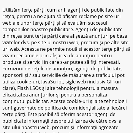
Utilizăm terțe părți, cum ar fi agenții de publicitate din
rețea, pentru a ne ajuta să afișăm reclame pe site-uri
web ale unor terțe părți și să evaluăm succesul
campaniilor noastre publicitare. Agenții de publicitate
din rețea sunt terțe părți care afișează anunțuri pe baza
vizitelor dvs. pe site-ul nostru web, precum și pe alte site-
uri web. Aceasta ne permite nouă și acestor terțe părți să
vizăm reclamele prin afișarea de anunțuri pentru
produse și servicii în care s-ar putea să fiți interesați.
Furnizorii de rețele de anunțuri, agenții de publicitate,
sponsorii și / sau serviciile de măsurare a traficului pot
utiliza cookie-uri, JavaScript, sigle web (inclusiv GIF-uri
clare), Flash LSOs și alte tehnologii pentru a măsura
eficacitatea anunțurilor și pentru a personaliza
conținutul publicitar. Aceste cookie-uri și alte tehnologii
sunt guvernate de politica de confidențialitate a fiecărei
terțe părți. Este posibil să oferim acestor agenți de
publicitate informații despre utilizarea de către dvs. a
site-ului noastru web, precum și informații agregate