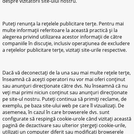
despre vizitatorii site-ului nostru.
Puteți renunța la rețelele publicitare terțe. Pentru mai
multe informații referitoare la această practică și la
alegerea privind utilizarea acestor informații de către
companiile în discuție, inclusiv operațiunea de excludere
a rețelelor publicitare terțe, vizitați site-urile respective.
Dacă vă deconectați de la una sau mai multe rețele terțe,
înseamnă că acești operatori nu vor mai oferi conținut
sau anunțuri direcționate către dvs. Nu înseamnă că nu
veți mai primi niciun conținut sau anunțuri direcționate
pe site-ul nostru. Puteți continua să primiți reclame, de
exemplu, pe baza site-ului web pe care îl vizualizați. De
asemenea, în cazul în care browserele dvs. sunt
configurate să respingă cookie-urole cănd vizitați această
pagină de dezactivare sau ulterior ștergeți cookie-urile,
utilizați un computer diferit sau modificați browserele