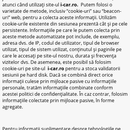
atunci când utilizați site-ul
i-car.ro.
Putem folosi o
varietate de metode, inclusiv “cookie-uri” sau “beacon-
uri” web, pentru a colecta aceste informații. Utilizăm
cookie-urile existente din sesiunea prezentă cât și pe cele
persistente. Informațiile pe care le putem colecta prin
aceste metode automatizate pot include, de exemplu,
adresa dvs. de IP, codul de utilizator, tipul de browser
utilizat, tipul de sistem utilizat, conținutul și paginile pe
care le accesați pe site-ul nostru, durata și frecvența
vizitelor dvs. De asemenea, este posibil să folosim
cookie-uri pe site-ul
i-car.ro
pentru a stoca validatorii
sesiunii pe hard disk. Dacă se combină direct orice
informații culese prin mijloace pasive cu informațiile
personale, tratăm informațiile combinate conform
acestei politici de confidențialitate. În caz contrar, folosim
informațiile colectate prin mijloace pasive, în forme
agregate.
Pentru informații suplimentare despre tehnologiile pe