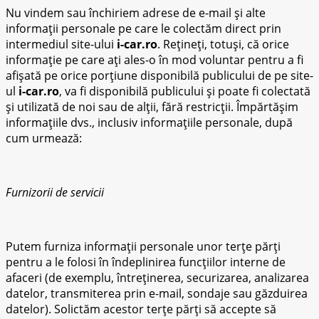
Nu vindem sau închiriem adrese de e-mail și alte
informații personale pe care le colectăm direct prin
intermediul site-ului
i-car.ro
. Rețineți, totuși, că orice
informație pe care ați ales-o în mod voluntar pentru a fi
afișată pe orice porțiune disponibilă publicului de pe site-
ul
i-car.ro
, va fi disponibilă publicului și poate fi colectată
și utilizată de noi sau de alții, fără restricții. Împărtășim
informațiile dvs., inclusiv informațiile personale, după
cum urmează:
Furnizorii de servicii
Putem furniza informații personale unor terțe părți
pentru a le folosi în îndeplinirea funcțiilor interne de
afaceri (de exemplu, întreținerea, securizarea, analizarea
datelor, transmiterea prin e-mail, sondaje sau găzduirea
datelor). Solictăm acestor terțe părți să accepte să