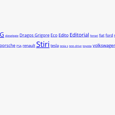
G
Editorial
Edito
Dragos Grigore
Eco
ford
fiat
dieselgate
ferrari
Stiri
volkswage
porsche
renault
tesla
toyota
PSA
tesla s
test-drive