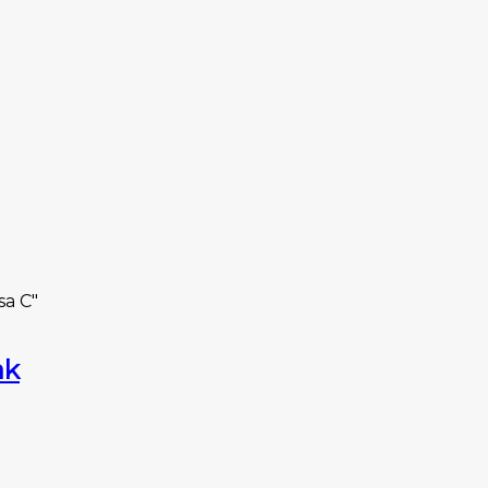
sa C"
ak