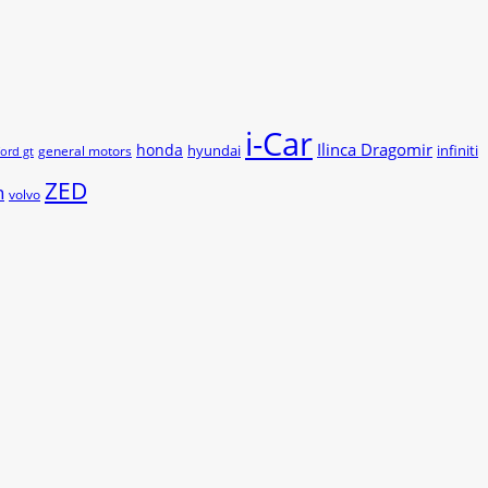
i-Car
Ilinca Dragomir
honda
hyundai
infiniti
general motors
ford gt
ZED
n
volvo