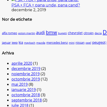
PSA + FCA = pana unde, pana cand?
decembrie 2, 2019
Nor de etichete
D
bmw
audi
chevrolet
citroën
alfa romeo
aston martin
dacia
bugatti
peugeot
kia
jaguar
jeep
mercedes benz
nissan
mazda
mini
opel
maybach
Arhiva
aprilie 2020
(1)
decembrie 2019
(2)
noiembrie 2019
(2)
octombrie 2019
(12)
mai 2019
(8)
ianuarie 2019
(1)
octombrie 2018
(3)
septembrie 2018
(2)
iulie 2018
(1)