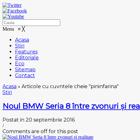
Menu
≡
╳
Acasa
Stiri
Features
Editoriale
Eco
Sitemap
Contact
Acasa
»
Articole cu cuvntele cheie "pininfarina"
Stiri
Noul BMW Seria 8 între zvonuri și rea
Postat in 20 septembrie 2016
/
Comments are off for this post