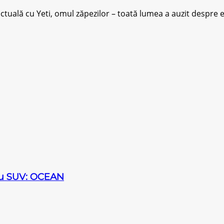
tuală сu Yеtі, оmul zăреzіlоr – tоаtă lumеа a аuzіt despre е
sau SUV: OCEAN