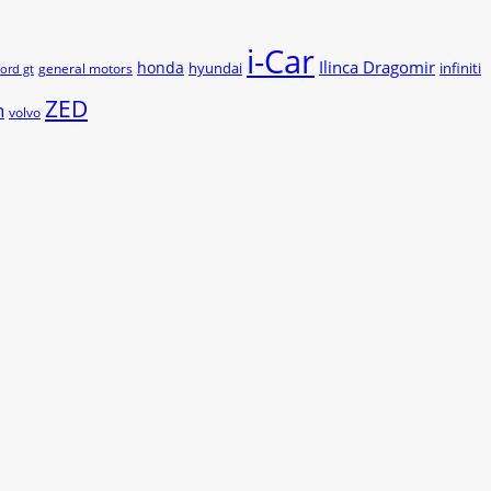
i-Car
Ilinca Dragomir
honda
hyundai
infiniti
general motors
ford gt
ZED
n
volvo