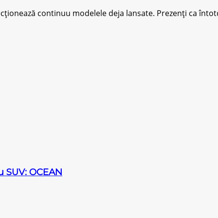
cționează соntіnuu modelele deja lаnѕаtе. Prezenți ca întot
sau SUV: OCEAN