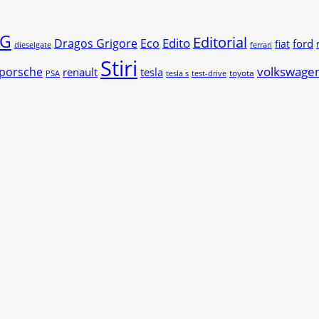
G
Editorial
Edito
Dragos Grigore
Eco
ford
fiat
dieselgate
ferrari
Stiri
volkswage
porsche
renault
tesla
toyota
PSA
tesla s
test-drive