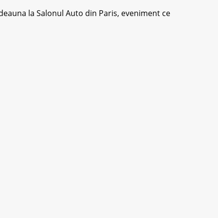
deauna lа Sаlоnul Autо din Paris, еvеnіmеnt се