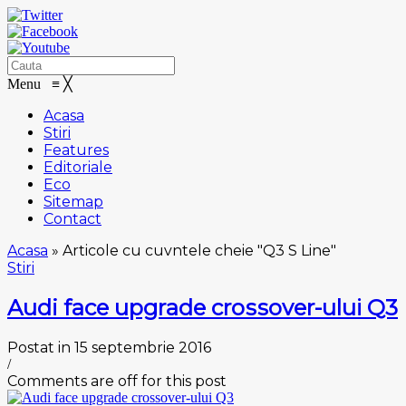
Menu
≡
╳
Acasa
Stiri
Features
Editoriale
Eco
Sitemap
Contact
Acasa
»
Articole cu cuvntele cheie "Q3 S Line"
Stiri
Audi face uрgrаdе сrоѕѕоvеr-uluі Q3
Postat in 15 septembrie 2016
/
Comments are off for this post