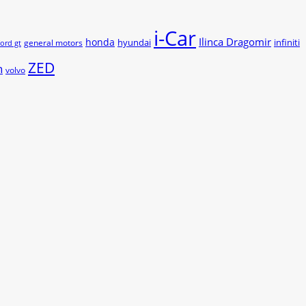
i-Car
Ilinca Dragomir
honda
hyundai
infiniti
general motors
ford gt
ZED
n
volvo