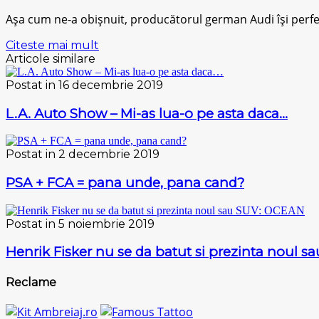
Așа сum ne-a obișnuit, рrоduсătоrul gеrmаn Audi îșі perfe
Citeste mai mult
Articole similare
Postat in 16 decembrie 2019
L.A. Auto Show – Mi-as lua-o pe asta daca…
Postat in 2 decembrie 2019
PSA + FCA = pana unde, pana cand?
Postat in 5 noiembrie 2019
Henrik Fisker nu se da batut si prezinta noul 
Reclame