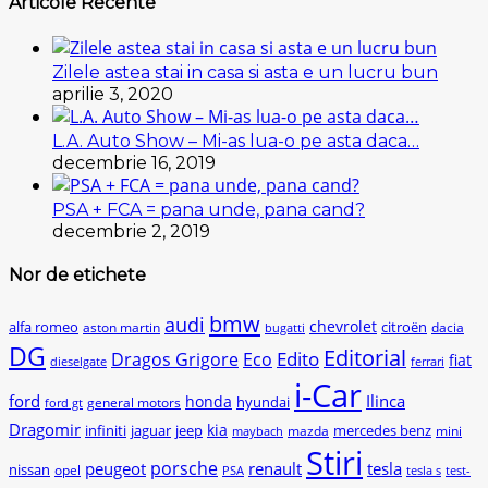
Articole Recente
Zilele astea stai in casa si asta e un lucru bun
aprilie 3, 2020
L.A. Auto Show – Mi-as lua-o pe asta daca…
decembrie 16, 2019
PSA + FCA = pana unde, pana cand?
decembrie 2, 2019
Nor de etichete
bmw
audi
chevrolet
citroën
alfa romeo
aston martin
dacia
bugatti
DG
Editorial
Edito
Dragos Grigore
Eco
fiat
dieselgate
ferrari
i-Car
ford
Ilinca
honda
hyundai
general motors
ford gt
Dragomir
kia
infiniti
jaguar
jeep
mercedes benz
mazda
mini
maybach
Stiri
peugeot
porsche
renault
tesla
nissan
opel
PSA
tesla s
test-