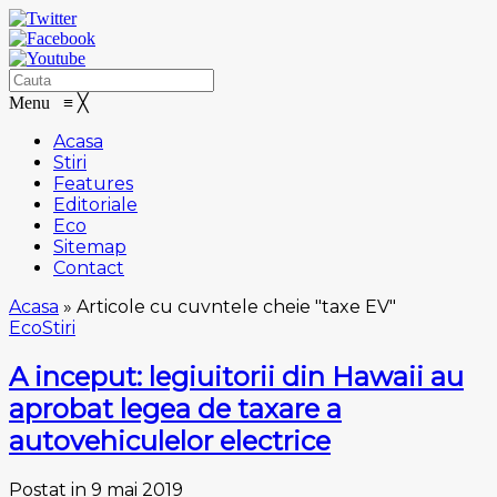
Menu
≡
╳
Acasa
Stiri
Features
Editoriale
Eco
Sitemap
Contact
Acasa
»
Articole cu cuvntele cheie "taxe EV"
Eco
Stiri
A inceput: legiuitorii din Hawaii au
aprobat legea de taxare a
autovehiculelor electrice
Postat in 9 mai 2019