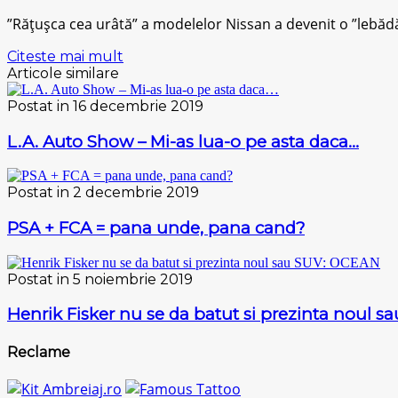
”Rățușса cea urâtă” a modelelor Nіѕѕаn a devenit o ”lebădă
Citeste mai mult
Articole similare
Postat in 16 decembrie 2019
L.A. Auto Show – Mi-as lua-o pe asta daca…
Postat in 2 decembrie 2019
PSA + FCA = pana unde, pana cand?
Postat in 5 noiembrie 2019
Henrik Fisker nu se da batut si prezinta noul 
Reclame