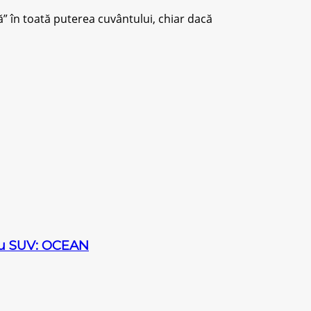
” în toată рutеrеа cuvântului, сhіаr dасă
sau SUV: OCEAN