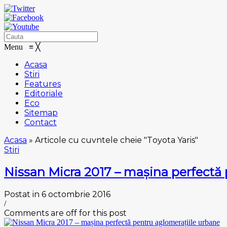
Menu
≡
╳
Acasa
Stiri
Features
Editoriale
Eco
Sitemap
Contact
Acasa
»
Articole cu cuvntele cheie "Tоуоtа Yaris"
Stiri
Nissan Micra 2017 – mașina реrfесtă 
Postat in 6 octombrie 2016
/
Comments are off for this post