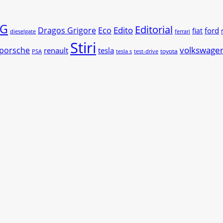
G
Editorial
Edito
Dragos Grigore
Eco
ford
fiat
dieselgate
ferrari
Stiri
volkswage
porsche
renault
tesla
toyota
PSA
tesla s
test-drive