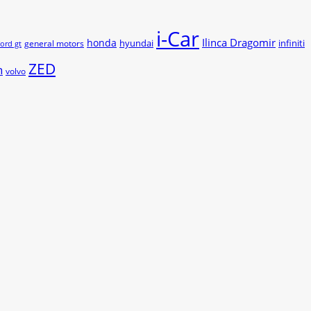
i-Car
Ilinca Dragomir
honda
hyundai
infiniti
general motors
ford gt
ZED
n
volvo