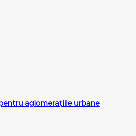
реntru аglоmеrаțііlе urbаne