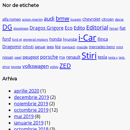
Nor de etichete
bmw
audi
chevrolet
citroën
alfa romeo
aston martin
dacia
bugatti
DG
Editorial
Edito
Dragos Grigore
Eco
fiat
dieselgate
ferrari
i-Car
ford
Ilinca
honda
hyundai
general motors
ford gt
Dragomir
kia
infiniti
jaguar
jeep
mercedes benz
mazda
mini
maybach
Stiri
peugeot
porsche
renault
tesla
nissan
opel
PSA
tesla s
test-
ZED
volkswagen
toyota
volvo
drive
Arhiva
aprilie 2020
(1)
decembrie 2019
(2)
noiembrie 2019
(2)
octombrie 2019
(12)
mai 2019
(8)
ianuarie 2019
(1)
octombrie 2018
(3)