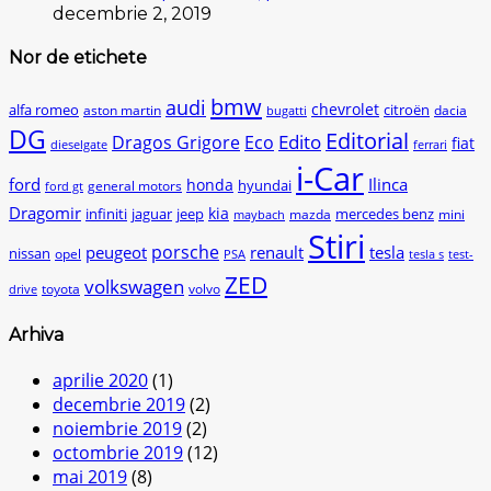
decembrie 2, 2019
Nor de etichete
bmw
audi
chevrolet
citroën
alfa romeo
aston martin
dacia
bugatti
DG
Editorial
Edito
Dragos Grigore
Eco
fiat
dieselgate
ferrari
i-Car
ford
Ilinca
honda
hyundai
general motors
ford gt
Dragomir
kia
infiniti
jaguar
jeep
mercedes benz
mazda
mini
maybach
Stiri
peugeot
porsche
renault
tesla
nissan
opel
PSA
tesla s
test-
ZED
volkswagen
toyota
volvo
drive
Arhiva
aprilie 2020
(1)
decembrie 2019
(2)
noiembrie 2019
(2)
octombrie 2019
(12)
mai 2019
(8)