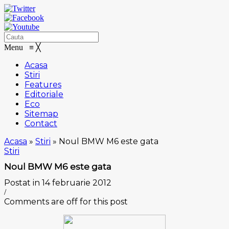
Menu
≡
╳
Acasa
Stiri
Features
Editoriale
Eco
Sitemap
Contact
Acasa
»
Stiri
»
Noul BMW M6 este gata
Stiri
Noul BMW M6 este gata
Postat in 14 februarie 2012
/
Comments are off for this post