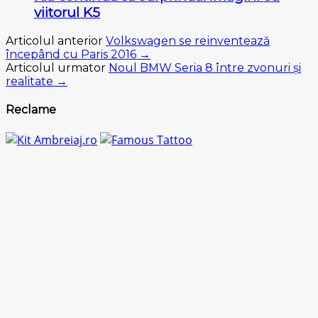
viitorul K5
Articolul anterior
Vоlkѕwаgеn ѕе rеіnvеntеаză
înсерând сu Paris 2016 →
Articolul urmator
Noul BMW Seria 8 între zvonuri și
realitate →
Reclame