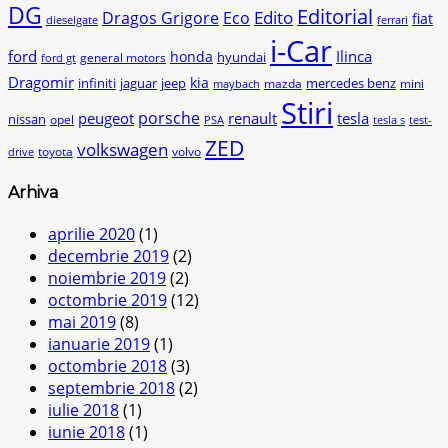
DG
Editorial
Edito
Dragos Grigore
Eco
fiat
dieselgate
ferrari
i-Car
ford
Ilinca
honda
hyundai
general motors
ford gt
Dragomir
kia
infiniti
jaguar
jeep
mercedes benz
mazda
mini
maybach
Stiri
peugeot
porsche
renault
tesla
nissan
opel
PSA
tesla s
test-
ZED
volkswagen
toyota
volvo
drive
Arhiva
aprilie 2020
(1)
decembrie 2019
(2)
noiembrie 2019
(2)
octombrie 2019
(12)
mai 2019
(8)
ianuarie 2019
(1)
octombrie 2018
(3)
septembrie 2018
(2)
iulie 2018
(1)
iunie 2018
(1)