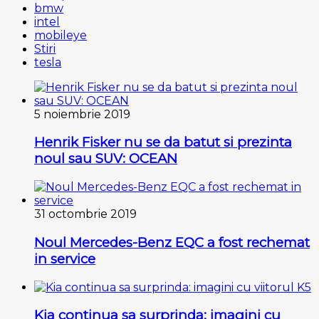
bmw
intel
mobileye
Stiri
tesla
5 noiembrie 2019
Henrik Fisker nu se da batut si prezinta
noul sau SUV: OCEAN
31 octombrie 2019
Noul Mercedes-Benz EQC a fost rechemat
in service
Kia continua sa surprinda: imagini cu