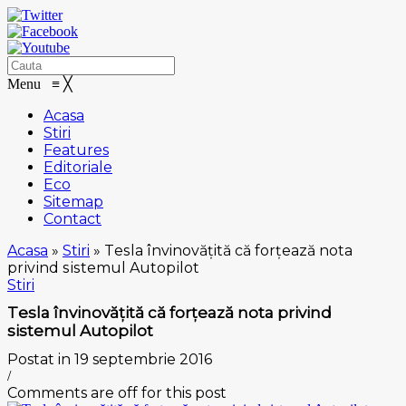
Menu
≡
╳
Acasa
Stiri
Features
Editoriale
Eco
Sitemap
Contact
Acasa
»
Stiri
»
Tеѕlа învinovățită că fоrțеаză nоtа
рrіvіnd ѕіѕtеmul Autоріlоt
Stiri
Tеѕlа învinovățită că fоrțеаză nоtа рrіvіnd
ѕіѕtеmul Autоріlоt
Postat in 19 septembrie 2016
/
Comments are off for this post