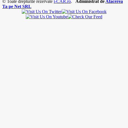
© Toate drepturile rezervate
i-CAR.ro
.
Administrat de
Afacerea
Ta pe Net SRL