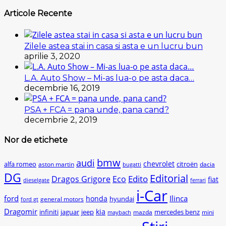
Articole Recente
Zilele astea stai in casa si asta e un lucru bun
aprilie 3, 2020
L.A. Auto Show – Mi-as lua-o pe asta daca…
decembrie 16, 2019
PSA + FCA = pana unde, pana cand?
decembrie 2, 2019
Nor de etichete
bmw
audi
chevrolet
citroën
alfa romeo
aston martin
dacia
bugatti
DG
Editorial
Edito
Dragos Grigore
Eco
fiat
dieselgate
ferrari
i-Car
ford
Ilinca
honda
hyundai
general motors
ford gt
Dragomir
kia
infiniti
jaguar
jeep
mercedes benz
mazda
mini
maybach