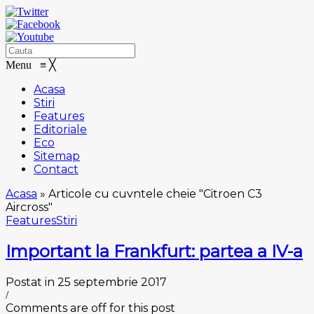
Menu
≡
╳
Acasa
Stiri
Features
Editoriale
Eco
Sitemap
Contact
Acasa
»
Articole cu cuvntele cheie "Citroen C3
Aircross"
Features
Stiri
Important la Frankfurt: partea a IV-a
Postat in 25 septembrie 2017
/
Comments are off for this post