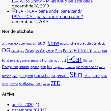
L.A. Auto Show – Mi-as lua-o pe asta daca…
decembrie 16, 2019
PSA + FCA = pana unde, pana cand?
decembrie 2, 2019
Nor de etichete
bmw
audi
chevrolet
citroën
alfa romeo
aston martin
dacia
bugatti
DG
Editorial
Edito
Dragos Grigore
Eco
fiat
dieselgate
ferrari
i-Car
ford
Ilinca
honda
hyundai
general motors
ford gt
Dragomir
kia
infiniti
jaguar
jeep
mercedes benz
mazda
mini
maybach
Stiri
peugeot
porsche
renault
tesla
nissan
opel
PSA
tesla s
test-
ZED
volkswagen
toyota
volvo
drive
Arhiva
aprilie 2020
(1)
decembrie 2019
(2)