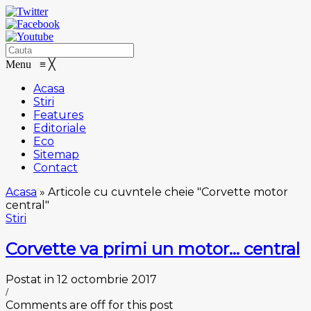
Menu
≡
╳
Acasa
Stiri
Features
Editoriale
Eco
Sitemap
Contact
Acasa
»
Articole cu cuvntele cheie "Corvette motor
central"
Stiri
Corvette va primi un motor… central
Postat in 12 octombrie 2017
/
Comments are off for this post