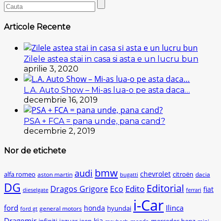
Articole Recente
Zilele astea stai in casa si asta e un lucru bun
aprilie 3, 2020
L.A. Auto Show – Mi-as lua-o pe asta daca…
decembrie 16, 2019
PSA + FCA = pana unde, pana cand?
decembrie 2, 2019
Nor de etichete
bmw
audi
chevrolet
citroën
alfa romeo
aston martin
dacia
bugatti
DG
Editorial
Edito
Dragos Grigore
Eco
fiat
dieselgate
ferrari
i-Car
ford
Ilinca
honda
hyundai
general motors
ford gt
Dragomir
kia