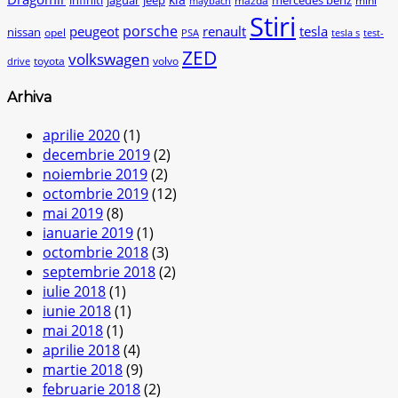
infiniti
jaguar
jeep
mercedes benz
mazda
mini
maybach
Stiri
peugeot
porsche
renault
tesla
nissan
opel
PSA
tesla s
test-
ZED
volkswagen
toyota
volvo
drive
Arhiva
aprilie 2020
(1)
decembrie 2019
(2)
noiembrie 2019
(2)
octombrie 2019
(12)
mai 2019
(8)
ianuarie 2019
(1)
octombrie 2018
(3)
septembrie 2018
(2)
iulie 2018
(1)
iunie 2018
(1)
mai 2018
(1)
aprilie 2018
(4)
martie 2018
(9)
februarie 2018
(2)