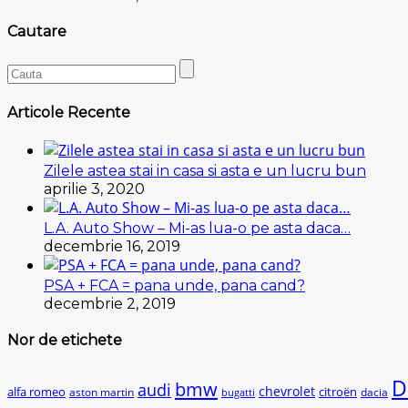
Cautare
Articole Recente
Zilele astea stai in casa si asta e un lucru bun
aprilie 3, 2020
L.A. Auto Show – Mi-as lua-o pe asta daca…
decembrie 16, 2019
PSA + FCA = pana unde, pana cand?
decembrie 2, 2019
Nor de etichete
D
bmw
audi
chevrolet
citroën
alfa romeo
aston martin
dacia
bugatti