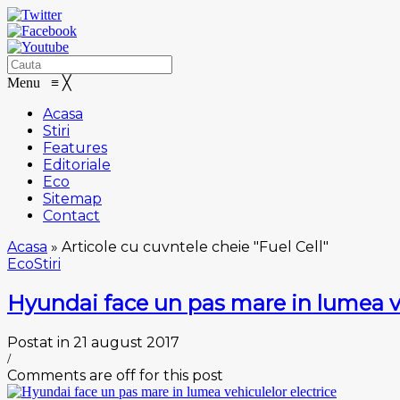
Menu
≡
╳
Acasa
Stiri
Features
Editoriale
Eco
Sitemap
Contact
Acasa
»
Articole cu cuvntele cheie "Fuel Cell"
Eco
Stiri
Hyundai face un pas mare in lumea ve
Postat in 21 august 2017
/
Comments are off for this post