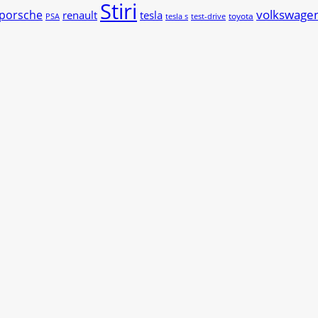
Stiri
volkswage
porsche
renault
tesla
toyota
PSA
tesla s
test-drive