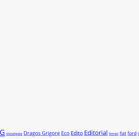
G
Editorial
Edito
Dragos Grigore
Eco
ford
fiat
dieselgate
ferrari