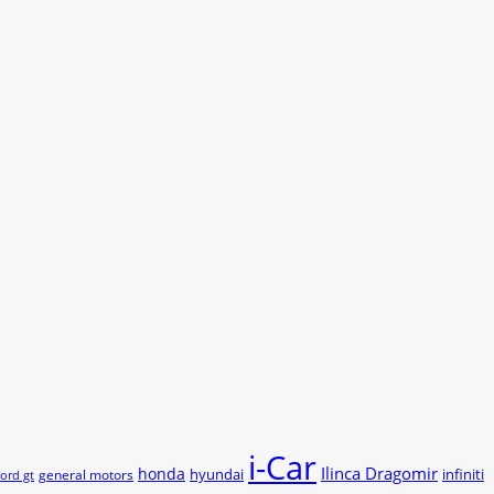
i-Car
Ilinca Dragomir
honda
hyundai
infiniti
general motors
ford gt