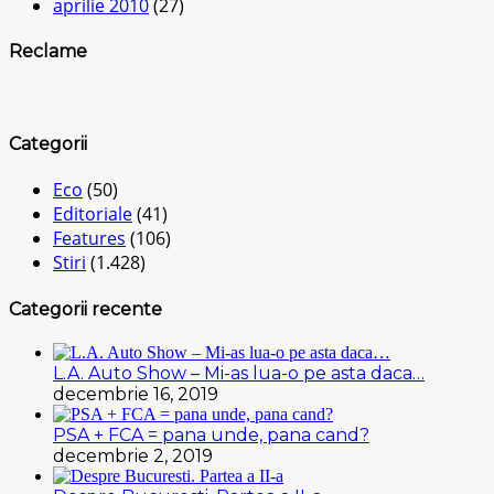
aprilie 2010
(27)
Reclame
Categorii
Eco
(50)
Editoriale
(41)
Features
(106)
Stiri
(1.428)
Categorii recente
L.A. Auto Show – Mi-as lua-o pe asta daca…
decembrie 16, 2019
PSA + FCA = pana unde, pana cand?
decembrie 2, 2019