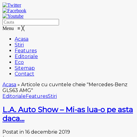
Menu
≡
╳
Acasa
Stiri
Features
Editoriale
Eco
Sitemap
Contact
Acasa
»
Articole cu cuvntele cheie "Mercedes-Benz
GLS63 AMG"
Editoriale
Features
Stiri
L.A. Auto Show – Mi-as lua-o pe asta
daca…
Postat in 16 decembrie 2019