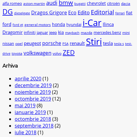
bmw
audi
chevrolet
citroën
alfa romeo
aston martin
dacia
bugatti
DG
Editorial
Edito
Dragos Grigore
Eco
fiat
dieselgate
ferrari
i-Car
ford
Ilinca
honda
hyundai
general motors
ford gt
Dragomir
kia
infiniti
jaguar
jeep
mercedes benz
mazda
mini
maybach
Stiri
peugeot
porsche
renault
tesla
nissan
opel
PSA
tesla s
test-
ZED
volkswagen
toyota
volvo
drive
Arhiva
aprilie 2020
(1)
decembrie 2019
(2)
noiembrie 2019
(2)
octombrie 2019
(12)
mai 2019
(8)
ianuarie 2019
(1)
octombrie 2018
(3)
septembrie 2018
(2)
iulie 2018
(1)