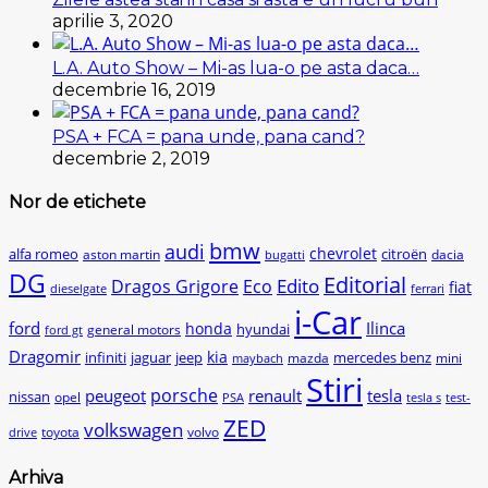
aprilie 3, 2020
L.A. Auto Show – Mi-as lua-o pe asta daca…
decembrie 16, 2019
PSA + FCA = pana unde, pana cand?
decembrie 2, 2019
Nor de etichete
bmw
audi
chevrolet
citroën
alfa romeo
aston martin
dacia
bugatti
DG
Editorial
Edito
Dragos Grigore
Eco
fiat
dieselgate
ferrari
i-Car
ford
Ilinca
honda
hyundai
general motors
ford gt
Dragomir
kia
infiniti
jaguar
jeep
mercedes benz
mazda
mini
maybach
Stiri
peugeot
porsche
renault
tesla
nissan
opel
PSA
tesla s
test-
ZED
volkswagen
toyota
volvo
drive
Arhiva