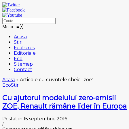
Menu
≡
╳
Acasa
Stiri
Features
Editoriale
Eco
Sitemap
Contact
Acasa
»
Articole cu cuvntele cheie "zoe"
Eco
Stiri
Cu ajutorul modelului zero-emisii
ZOE, Renault rămâne lider în Europa
Postat in 15 septembrie 2016
/