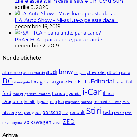
Zilele astea stai in casa si asta e un lucru bun
aprilie 3, 2020
L.A. Auto Show – Mi-as lua-o pe asta daca…
decembrie 16, 2019
PSA + FCA = pana unde, pana cand?
decembrie 2, 2019
Nor de etichete
bmw
audi
chevrolet
citroën
alfa romeo
aston martin
dacia
bugatti
DG
Editorial
Edito
Dragos Grigore
Eco
fiat
dieselgate
ferrari
i-Car
ford
Ilinca
honda
hyundai
general motors
ford gt
Dragomir
kia
infiniti
jaguar
jeep
mercedes benz
mazda
mini
maybach
Stiri
peugeot
porsche
renault
tesla
nissan
opel
PSA
tesla s
test-
ZED
volkswagen
toyota
volvo
drive
Arhiva