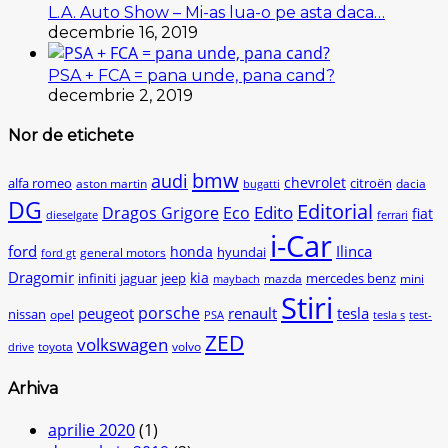
L.A. Auto Show – Mi-as lua-o pe asta daca…
decembrie 16, 2019
PSA + FCA = pana unde, pana cand?
decembrie 2, 2019
Nor de etichete
bmw
audi
chevrolet
citroën
alfa romeo
aston martin
dacia
bugatti
DG
Editorial
Edito
Dragos Grigore
Eco
fiat
dieselgate
ferrari
i-Car
ford
Ilinca
honda
hyundai
general motors
ford gt
Dragomir
kia
infiniti
jaguar
jeep
mercedes benz
mazda
mini
maybach
Stiri
peugeot
porsche
renault
tesla
nissan
opel
PSA
tesla s
test-
ZED
volkswagen
toyota
volvo
drive
Arhiva
aprilie 2020
(1)