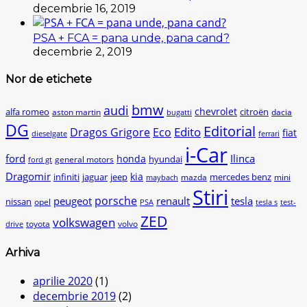
decembrie 16, 2019
PSA + FCA = pana unde, pana cand?
decembrie 2, 2019
Nor de etichete
bmw
audi
chevrolet
citroën
alfa romeo
aston martin
dacia
bugatti
DG
Editorial
Edito
Dragos Grigore
Eco
fiat
dieselgate
ferrari
i-Car
ford
Ilinca
honda
hyundai
general motors
ford gt
Dragomir
kia
infiniti
jaguar
jeep
mercedes benz
mazda
mini
maybach
Stiri
peugeot
porsche
renault
tesla
nissan
opel
PSA
tesla s
test-
ZED
volkswagen
toyota
volvo
drive
Arhiva
aprilie 2020
(1)
decembrie 2019
(2)