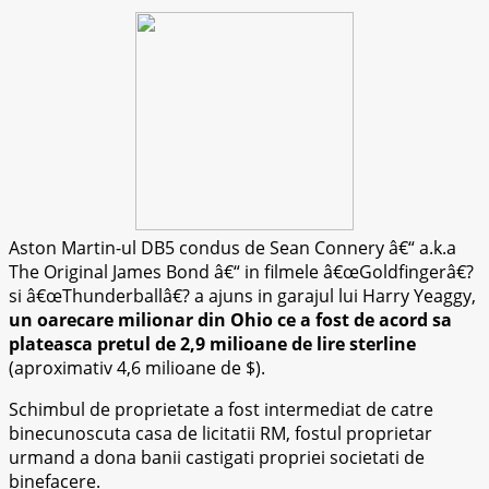
Aston Martin-ul DB5 condus de Sean Connery â€“ a.k.a
The Original James Bond â€“ in filmele â€œGoldfingerâ€?
si â€œThunderballâ€? a ajuns in garajul lui Harry Yeaggy,
un oarecare milionar din Ohio ce a fost de acord sa
plateasca pretul de 2,9 milioane de lire sterline
(aproximativ 4,6 milioane de $).
Schimbul de proprietate a fost intermediat de catre
binecunoscuta casa de licitatii RM, fostul proprietar
urmand a dona banii castigati propriei societati de
binefacere.