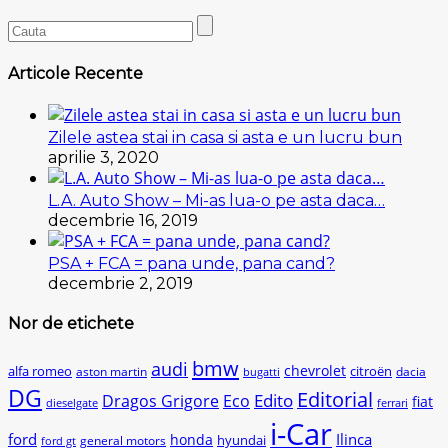
Articole Recente
Zilele astea stai in casa si asta e un lucru bun
aprilie 3, 2020
L.A. Auto Show – Mi-as lua-o pe asta daca…
decembrie 16, 2019
PSA + FCA = pana unde, pana cand?
decembrie 2, 2019
Nor de etichete
bmw
audi
chevrolet
citroën
alfa romeo
aston martin
dacia
bugatti
DG
Editorial
Edito
Dragos Grigore
Eco
fiat
dieselgate
ferrari
i-Car
ford
Ilinca
honda
hyundai
general motors
ford gt