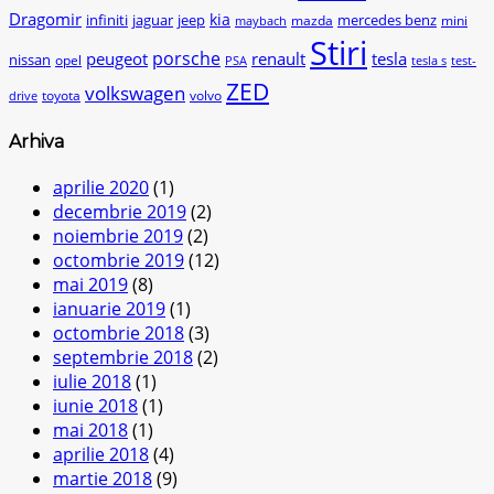
Dragomir
kia
infiniti
jaguar
jeep
mercedes benz
mazda
mini
maybach
Stiri
peugeot
porsche
renault
tesla
nissan
opel
PSA
tesla s
test-
ZED
volkswagen
toyota
volvo
drive
Arhiva
aprilie 2020
(1)
decembrie 2019
(2)
noiembrie 2019
(2)
octombrie 2019
(12)
mai 2019
(8)
ianuarie 2019
(1)
octombrie 2018
(3)
septembrie 2018
(2)
iulie 2018
(1)
iunie 2018
(1)
mai 2018
(1)
aprilie 2018
(4)
martie 2018
(9)