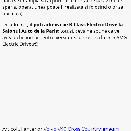
daca se intampla sa ai prin casa o priza de 400 V (nu te
speria, operatiunea poate fi realizata si folosind o priza
normala).
De admirat,
il poti admira pe B-Class Electric Drive la
Salonul Auto de la Paris
; totusi, ceva ne spune ca vei
avea ochi numai pentru versiunea de serie a lui SLS AMG
Electric Driveâ€¦
Articolul anterior
Volvo V40 Cross Country: imagini