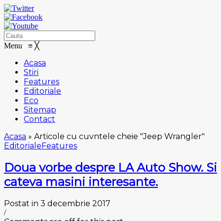
Menu
≡
╳
Acasa
Stiri
Features
Editoriale
Eco
Sitemap
Contact
Acasa
»
Articole cu cuvntele cheie "Jeep Wrangler"
Editoriale
Features
Doua vorbe despre LA Auto Show. Si
cateva masini interesante.
Postat in 3 decembrie 2017
/