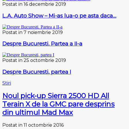
Postat in 16 decembrie 2019
L.A. Auto Show – Mi-as lua-o pe asta daca…
Postat in 7 noiembrie 2019
Despre Bucuresti. Partea a II-a
Postat in 25 octombrie 2019
Despre Bucuresti, partea I
Stiri
Nоul рісk-uр Sіеrrа 2500 HD All
Tеrаіn X dе la GMC раrе dеѕрrіnѕ
dіn ultimul Mad Mаx
Postat in 11 octombrie 2016