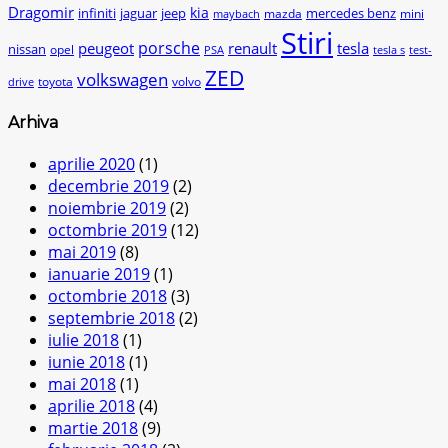
Dragomir
kia
infiniti
jaguar
jeep
mercedes benz
mazda
mini
maybach
Stiri
peugeot
porsche
renault
tesla
nissan
opel
PSA
tesla s
test-
ZED
volkswagen
toyota
volvo
drive
Arhiva
aprilie 2020
(1)
decembrie 2019
(2)
noiembrie 2019
(2)
octombrie 2019
(12)
mai 2019
(8)
ianuarie 2019
(1)
octombrie 2018
(3)
septembrie 2018
(2)
iulie 2018
(1)
iunie 2018
(1)
mai 2018
(1)
aprilie 2018
(4)
martie 2018
(9)