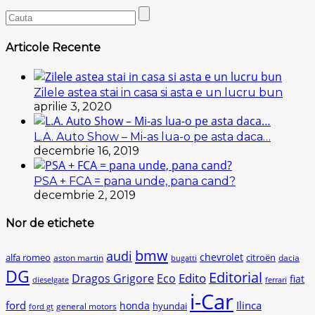
Articole Recente
Zilele astea stai in casa si asta e un lucru bun
aprilie 3, 2020
L.A. Auto Show – Mi-as lua-o pe asta daca…
decembrie 16, 2019
PSA + FCA = pana unde, pana cand?
decembrie 2, 2019
Nor de etichete
bmw
audi
chevrolet
citroën
alfa romeo
aston martin
dacia
bugatti
DG
Editorial
Edito
Dragos Grigore
Eco
fiat
dieselgate
ferrari
i-Car
ford
Ilinca
honda
hyundai
general motors
ford gt