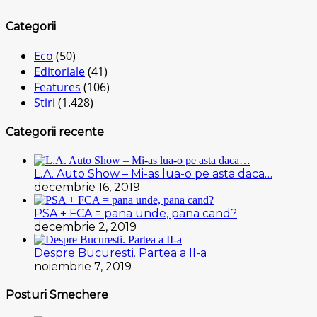
Categorii
Eco
(50)
Editoriale
(41)
Features
(106)
Stiri
(1.428)
Categorii recente
L.A. Auto Show – Mi-as lua-o pe asta daca…
decembrie 16, 2019
PSA + FCA = pana unde, pana cand?
decembrie 2, 2019
Despre Bucuresti. Partea a II-a
noiembrie 7, 2019
Posturi Smechere