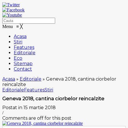
Menu
≡
╳
Acasa
Stiri
Features
Editoriale
Eco
Sitemap
Contact
Acasa
»
Editoriale
»
Geneva 2018, cantina ciorbelor
reincalzite
Editoriale
Features
Stiri
Geneva 2018, cantina ciorbelor reincalzite
Postat in 15 martie 2018
/
Comments are off for this post