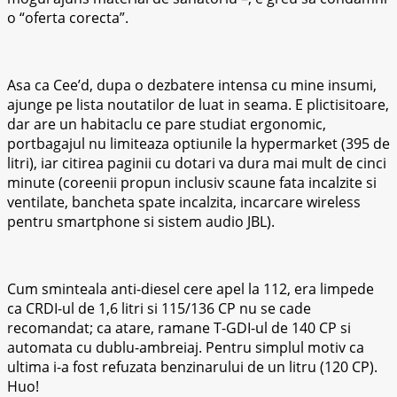
o “oferta corecta”.
Asa ca Cee’d, dupa o dezbatere intensa cu mine insumi,
ajunge pe lista noutatilor de luat in seama. E plictisitoare,
dar are un habitaclu ce pare studiat ergonomic,
portbagajul nu limiteaza optiunile la hypermarket (395 de
litri), iar citirea paginii cu dotari va dura mai mult de cinci
minute (coreenii propun inclusiv scaune fata incalzite si
ventilate, bancheta spate incalzita, incarcare wireless
pentru smartphone si sistem audio JBL).
Cum sminteala anti-diesel cere apel la 112, era limpede
ca CRDI-ul de 1,6 litri si 115/136 CP nu se cade
recomandat; ca atare, ramane T-GDI-ul de 140 CP si
automata cu dublu-ambreiaj. Pentru simplul motiv ca
ultima i-a fost refuzata benzinarului de un litru (120 CP).
Huo!