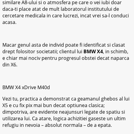
similare A8-ului si o atmosfera pe care o vei iubi doar
daca-ti place atat de mult laboratorul institutului de
cercetare medicala in care lucrezi, incat vrei sa-l conduci
acasa.
Macar genul asta de individ poate fi identificat si clasat
drept folositor societatii; clientul lui
BMW X4
, in schimb,
e chiar mai nociv pentru progresul obstei decat naparca
din X6.
BMW X4 xDrive M40d
Vezi tu, practica a demonstrat ca geamanul ghebos al lui
X5 e cu fix pix mai bun decat optiunea clasica;
dimpotriva, are evidente neajunsuri legate de spatiu si
utilizarea lui. Ca atare, logica achizitiei gaseste un ultim
refugiu in nevoia – absolut normala – de a epata.