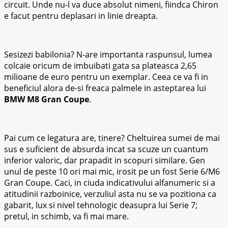
circuit. Unde nu-l va duce absolut nimeni, fiindca Chiron
e facut pentru deplasari in linie dreapta.
Sesizezi babilonia? N-are importanta raspunsul, lumea
colcaie oricum de imbuibati gata sa plateasca 2,65
milioane de euro pentru un exemplar. Ceea ce va fi in
beneficiul alora de-si freaca palmele in asteptarea lui
BMW M8 Gran Coupe
.
Pai cum ce legatura are, tinere? Cheltuirea sumei de mai
sus e suficient de absurda incat sa scuze un cuantum
inferior valoric, dar prapadit in scopuri similare. Gen
unul de peste 10 ori mai mic, irosit pe un fost Serie 6/M6
Gran Coupe. Caci, in ciuda indicativului alfanumeric si a
atitudinii razboinice, verzuliul asta nu se va pozitiona ca
gabarit, lux si nivel tehnologic deasupra lui Serie 7;
pretul, in schimb, va fi mai mare.