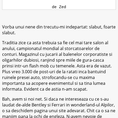
de Zed
Vorba unui nene din trecutu-mi indepartat: slabut, foarte
slabut.
Traditia zice ca asta trebuia sa fie cel mai tare salon al
anului, campionatul mondial al storcatoarelor de
conturi. Magazinul cu jucarii al balenelor corporatiste si
oligarhilor dubiosi, ranjind spre miile de gura-casca
prinsi intr-un flash mob cu temenele. Asta era de vazut.
Plus vreo 3.000 de post-uri de la ratati inca bantuind
ruinele presei auto, strofocandu-se cu maxima
importanta sa acopere evenimentul si sa tina lumea
informata. Evident ca de astia n-am scapat.
Bah, avem si noi net. Si daca ne intereseaza cu ce s-au
laudat de-alde Bentley si Ferrari in wonderland-ul Alpilor,
o sa deschidem pagina unui site adevarat. Chit ca o sa ne
manjim pana la ochi de engleza. N-avem nevoie de