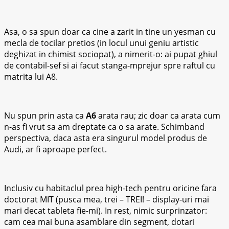
Asa, o sa spun doar ca cine a zarit in tine un yesman cu
mecla de tocilar pretios (in locul unui geniu artistic
deghizat in chimist sociopat), a nimerit-o: ai pupat ghiul
de contabil-sef si ai facut stanga-mprejur spre raftul cu
matrita lui A8.
Nu spun prin asta ca
A6
arata rau; zic doar ca arata cum
n-as fi vrut sa am dreptate ca o sa arate. Schimband
perspectiva, daca asta era singurul model produs de
Audi, ar fi aproape perfect.
Inclusiv cu habitaclul prea high-tech pentru oricine fara
doctorat MIT (pusca mea, trei – TREI! – display-uri mai
mari decat tableta fie-mi). In rest, nimic surprinzator:
cam cea mai buna asamblare din segment, dotari