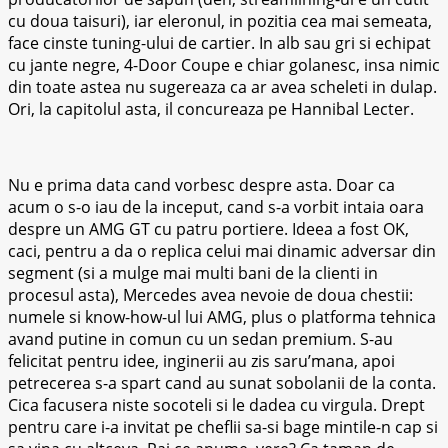
cu doua taisuri), iar eleronul, in pozitia cea mai semeata,
face cinste tuning-ului de cartier. In alb sau gri si echipat
cu jante negre, 4-Door Coupe e chiar golanesc, insa nimic
din toate astea nu sugereaza ca ar avea scheleti in dulap.
Ori, la capitolul asta, il concureaza pe Hannibal Lecter.
Nu e prima data cand vorbesc despre asta. Doar ca
acum o s-o iau de la inceput, cand s-a vorbit intaia oara
despre un AMG GT cu patru portiere. Ideea a fost OK,
caci, pentru a da o replica celui mai dinamic adversar din
segment (si a mulge mai multi bani de la clienti in
procesul asta), Mercedes avea nevoie de doua chestii:
numele si know-how-ul lui AMG, plus o platforma tehnica
avand putine in comun cu un sedan premium. S-au
felicitat pentru idee, inginerii au zis saru’mana, apoi
petrecerea s-a spart cand au sunat sobolanii de la conta.
Cica facusera niste socoteli si le dadea cu virgula. Drept
pentru care i-a invitat pe cheflii sa-si bage mintile-n cap si