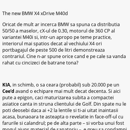
The new BMW X4 xDrive M40d
Oricat de mult ar incerca BMW sa spuna ca distributia
50/50 a maselor, cX-ul de 0.30, motorul de 360 CP al
variantei M40i si, intr-un apropo pe teme practice,
interiorul mai spatios decat al vechiului X4 ori
portbagajul de peste 500 de litri demonstreaza
contrariul. Cine n-ar spune orice cand e pe cale sa vanda
rahat cu cincizeci de batrane tona?
KIA
, in schimb, o sa ceara (probabil) sub 20.000 pe un
Cee’d
avand o echipare mai mult decat decenta. Si aici
pute a epigon, caci maturizarea subita a compactei
asiatice canta in struna clientului de Golf. Din spate nu le
poti deosebi daca ai +2 la lentile si ti-ai uitat inaintasii
acasa, bunaoara te asteapta o revelatie in face-off-ul cu
farurile si calandrul; pe de alta parte – si vorba unui fost
mogul ajuns material de sanatoriu –, e greu sa condamni