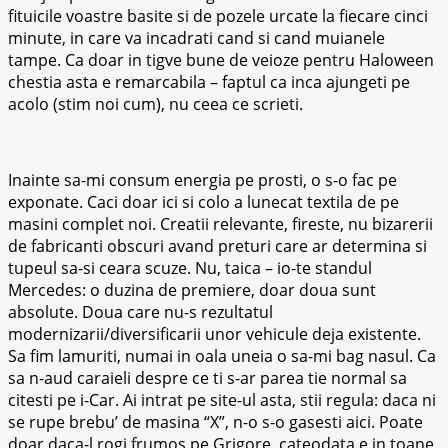
fituicile voastre basite si de pozele urcate la fiecare cinci
minute, in care va incadrati cand si cand muianele
tampe. Ca doar in tigve bune de veioze pentru Haloween
chestia asta e remarcabila – faptul ca inca ajungeti pe
acolo (stim noi cum), nu ceea ce scrieti.
Inainte sa-mi consum energia pe prosti, o s-o fac pe
exponate. Caci doar ici si colo a lunecat textila de pe
masini complet noi. Creatii relevante, fireste, nu bizarerii
de fabricanti obscuri avand preturi care ar determina si
tupeul sa-si ceara scuze. Nu, taica – io-te standul
Mercedes: o duzina de premiere, doar doua sunt
absolute. Doua care nu-s rezultatul
modernizarii/diversificarii unor vehicule deja existente.
Sa fim lamuriti, numai in oala uneia o sa-mi bag nasul. Ca
sa n-aud caraieli despre ce ti s-ar parea tie normal sa
citesti pe i-Car. Ai intrat pe site-ul asta, stii regula: daca ni
se rupe brebu’ de masina “X”, n-o s-o gasesti aici. Poate
doar daca-l rogi frumos pe Grigore, cateodata e in toane