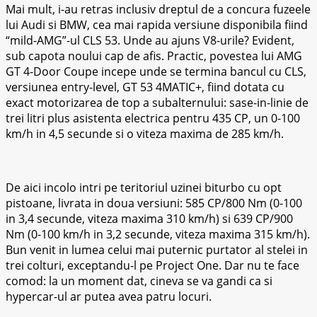
Mai mult, i-au retras inclusiv dreptul de a concura fuzeele
lui Audi si BMW, cea mai rapida versiune disponibila fiind
“mild-AMG”-ul CLS 53. Unde au ajuns V8-urile? Evident,
sub capota noului cap de afis. Practic, povestea lui AMG
GT 4-Door Coupe incepe unde se termina bancul cu CLS,
versiunea entry-level, GT 53 4MATIC+, fiind dotata cu
exact motorizarea de top a subalternului: sase-in-linie de
trei litri plus asistenta electrica pentru 435 CP, un 0-100
km/h in 4,5 secunde si o viteza maxima de 285 km/h.
De aici incolo intri pe teritoriul uzinei biturbo cu opt
pistoane, livrata in doua versiuni: 585 CP/800 Nm (0-100
in 3,4 secunde, viteza maxima 310 km/h) si 639 CP/900
Nm (0-100 km/h in 3,2 secunde, viteza maxima 315 km/h).
Bun venit in lumea celui mai puternic purtator al stelei in
trei colturi, exceptandu-l pe Project One. Dar nu te face
comod: la un moment dat, cineva se va gandi ca si
hypercar-ul ar putea avea patru locuri.