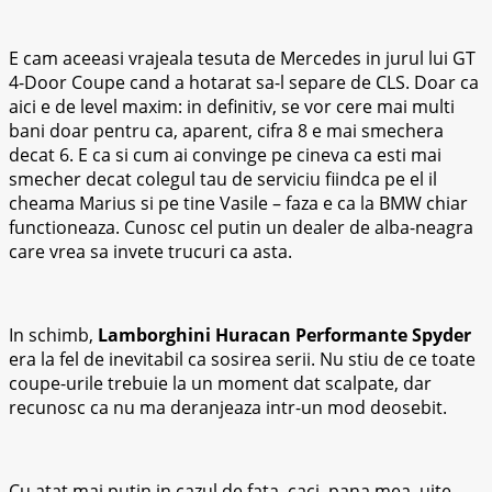
E cam aceeasi vrajeala tesuta de Mercedes in jurul lui GT
4-Door Coupe cand a hotarat sa-l separe de CLS. Doar ca
aici e de level maxim: in definitiv, se vor cere mai multi
bani doar pentru ca, aparent, cifra 8 e mai smechera
decat 6. E ca si cum ai convinge pe cineva ca esti mai
smecher decat colegul tau de serviciu fiindca pe el il
cheama Marius si pe tine Vasile – faza e ca la BMW chiar
functioneaza. Cunosc cel putin un dealer de alba-neagra
care vrea sa invete trucuri ca asta.
In schimb,
Lamborghini Huracan Performante Spyder
era la fel de inevitabil ca sosirea serii. Nu stiu de ce toate
coupe-urile trebuie la un moment dat scalpate, dar
recunosc ca nu ma deranjeaza intr-un mod deosebit.
Cu atat mai putin in cazul de fata, caci, pana mea, uite