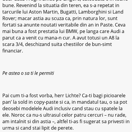
bune. Revenind la situatia din teren, ea s-a repetat in
tarcurile lui Aston Martin, Bugatti, Lamborghini si Land
Rover; macar astia au scuza ca, prin natura lor, sunt
fortati sa anunte noutati veritabile din an in Paste. Ceva
mai buna a fost prestatia lui BMW, pe langa care Audi a
parut ca a venit cu mana-n cur. A avut totusi un A8 la
scara 3/4, deschizand suita chestiilor de bun-simt
financiar.
Pe astea o sa ti le permiti
Pai cum ti-a fost vorba, herr Lichte? Ca-ti bagi picioarele
pan’ la sold in copy-paste si ca, in mandatul tau, o sa pot
deosebi modelele Audi inclusiv cand stau cu spatele la
ele. Noroc ca nu-s ultrasul celor patru cercuri – nu rade,
am intalnit si din astia –, altfel ti-as fi sugerat sa privesti in
urma si cand stai lipit de perete.