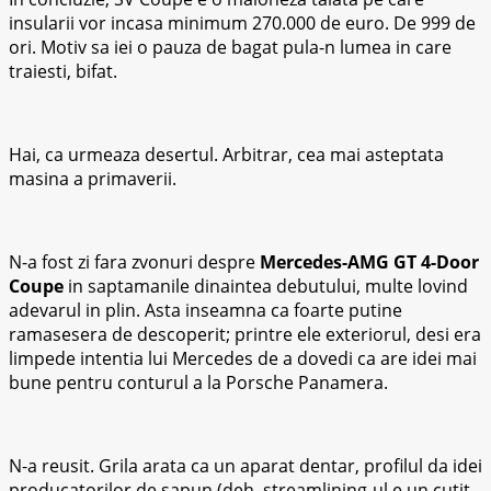
insularii vor incasa minimum 270.000 de euro. De 999 de
ori. Motiv sa iei o pauza de bagat pula-n lumea in care
traiesti, bifat.
Hai, ca urmeaza desertul. Arbitrar, cea mai asteptata
masina a primaverii.
N-a fost zi fara zvonuri despre
Mercedes-AMG GT 4-Door
Coupe
in saptamanile dinaintea debutului, multe lovind
adevarul in plin. Asta inseamna ca foarte putine
ramasesera de descoperit; printre ele exteriorul, desi era
limpede intentia lui Mercedes de a dovedi ca are idei mai
bune pentru conturul a la Porsche Panamera.
N-a reusit. Grila arata ca un aparat dentar, profilul da idei
producatorilor de sapun (deh, streamlining-ul e un cutit