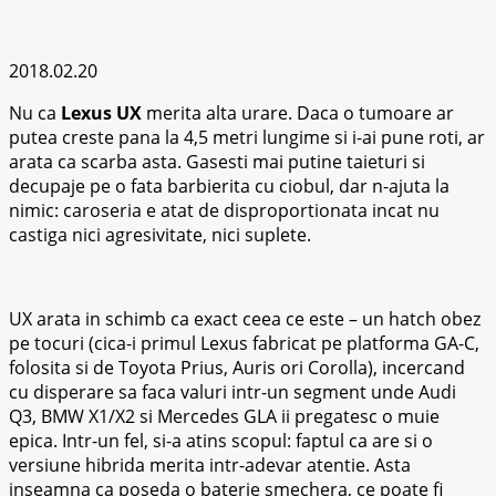
2018.02.20
Nu ca
Lexus UX
merita alta urare. Daca o tumoare ar
putea creste pana la 4,5 metri lungime si i-ai pune roti, ar
arata ca scarba asta. Gasesti mai putine taieturi si
decupaje pe o fata barbierita cu ciobul, dar n-ajuta la
nimic: caroseria e atat de disproportionata incat nu
castiga nici agresivitate, nici suplete.
UX arata in schimb ca exact ceea ce este – un hatch obez
pe tocuri (cica-i primul Lexus fabricat pe platforma GA-C,
folosita si de Toyota Prius, Auris ori Corolla), incercand
cu disperare sa faca valuri intr-un segment unde Audi
Q3, BMW X1/X2 si Mercedes GLA ii pregatesc o muie
epica. Intr-un fel, si-a atins scopul: faptul ca are si o
versiune hibrida merita intr-adevar atentie. Asta
inseamna ca poseda o baterie smechera, ce poate fi