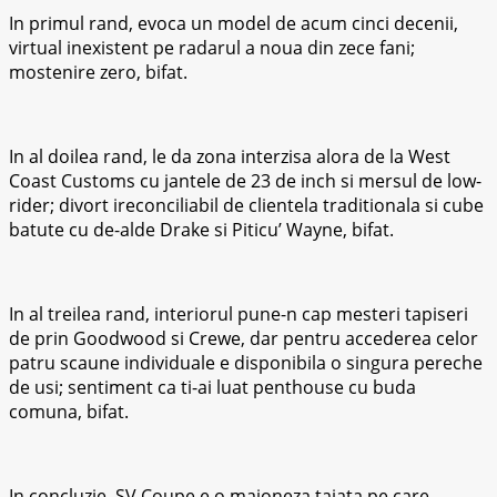
In primul rand, evoca un model de acum cinci decenii,
virtual inexistent pe radarul a noua din zece fani;
mostenire zero, bifat.
In al doilea rand, le da zona interzisa alora de la West
Coast Customs cu jantele de 23 de inch si mersul de low-
rider; divort ireconciliabil de clientela traditionala si cube
batute cu de-alde Drake si Piticu’ Wayne, bifat.
In al treilea rand, interiorul pune-n cap mesteri tapiseri
de prin Goodwood si Crewe, dar pentru accederea celor
patru scaune individuale e disponibila o singura pereche
de usi; sentiment ca ti-ai luat penthouse cu buda
comuna, bifat.
In concluzie, SV Coupe e o maioneza taiata pe care