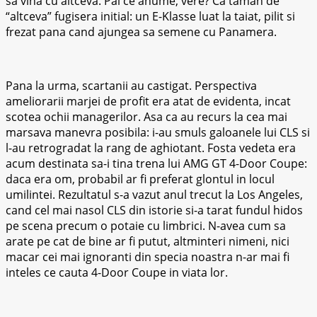
sa vina cu altceva. Pai ce anume, vere? Ca taman de
“altceva” fugisera initial: un E-Klasse luat la taiat, pilit si
frezat pana cand ajungea sa semene cu Panamera.
Pana la urma, scartanii au castigat. Perspectiva
ameliorarii marjei de profit era atat de evidenta, incat
scotea ochii managerilor. Asa ca au recurs la cea mai
marsava manevra posibila: i-au smuls galoanele lui CLS si
l-au retrogradat la rang de aghiotant. Fosta vedeta era
acum destinata sa-i tina trena lui AMG GT 4-Door Coupe:
daca era om, probabil ar fi preferat glontul in locul
umilintei. Rezultatul s-a vazut anul trecut la Los Angeles,
cand cel mai nasol CLS din istorie si-a tarat fundul hidos
pe scena precum o potaie cu limbrici. N-avea cum sa
arate pe cat de bine ar fi putut, altminteri nimeni, nici
macar cei mai ignoranti din specia noastra n-ar mai fi
inteles ce cauta 4-Door Coupe in viata lor.