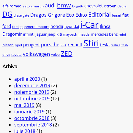
bmw
audi
chevrolet
citroën
alfa romeo
aston martin
dacia
bugatti
DG
Editorial
Edito
Dragos Grigore
Eco
fiat
dieselgate
ferrari
i-Car
ford
Ilinca
honda
hyundai
general motors
ford gt
Dragomir
kia
infiniti
jaguar
jeep
mercedes benz
mazda
mini
maybach
Stiri
peugeot
porsche
renault
tesla
nissan
opel
PSA
tesla s
test-
ZED
volkswagen
toyota
volvo
drive
Arhiva
aprilie 2020
(1)
decembrie 2019
(2)
noiembrie 2019
(2)
octombrie 2019
(12)
mai 2019
(8)
ianuarie 2019
(1)
octombrie 2018
(3)
septembrie 2018
(2)
iulie 2018
(1)