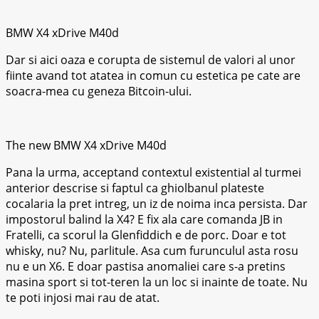
BMW X4 xDrive M40d
Dar si aici oaza e corupta de sistemul de valori al unor
fiinte avand tot atatea in comun cu estetica pe cate are
soacra-mea cu geneza Bitcoin-ului.
The new BMW X4 xDrive M40d
Pana la urma, acceptand contextul existential al turmei
anterior descrise si faptul ca ghiolbanul plateste
cocalaria la pret intreg, un iz de noima inca persista. Dar
impostorul balind la X4? E fix ala care comanda JB in
Fratelli, ca scorul la Glenfiddich e de porc. Doar e tot
whisky, nu? Nu, parlitule. Asa cum furunculul asta rosu
nu e un X6. E doar pastisa anomaliei care s-a pretins
masina sport si tot-teren la un loc si inainte de toate. Nu
te poti injosi mai rau de atat.