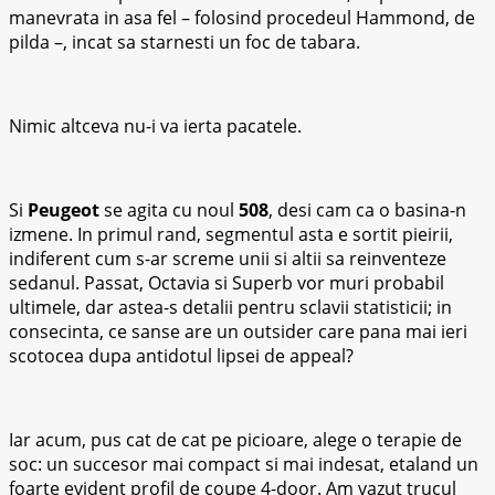
manevrata in asa fel – folosind procedeul Hammond, de
pilda –, incat sa starnesti un foc de tabara.
Nimic altceva nu-i va ierta pacatele.
Si
Peugeot
se agita cu noul
508
, desi cam ca o basina-n
izmene. In primul rand, segmentul asta e sortit pieirii,
indiferent cum s-ar screme unii si altii sa reinventeze
sedanul. Passat, Octavia si Superb vor muri probabil
ultimele, dar astea-s detalii pentru sclavii statisticii; in
consecinta, ce sanse are un outsider care pana mai ieri
scotocea dupa antidotul lipsei de appeal?
Iar acum, pus cat de cat pe picioare, alege o terapie de
soc: un succesor mai compact si mai indesat, etaland un
foarte evident profil de coupe 4-door. Am vazut trucul