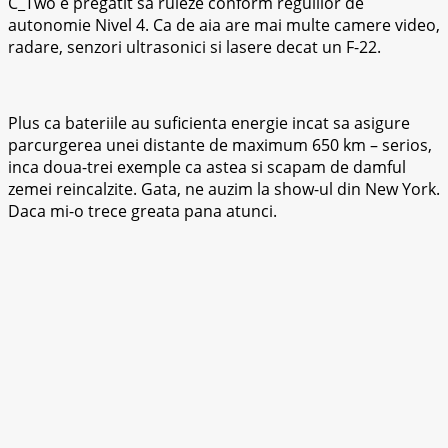
C_Two e pregatit sa ruleze conform regulilor de
autonomie Nivel 4. Ca de aia are mai multe camere video,
radare, senzori ultrasonici si lasere decat un F-22.
Plus ca bateriile au suficienta energie incat sa asigure
parcurgerea unei distante de maximum 650 km – serios,
inca doua-trei exemple ca astea si scapam de damful
zemei reincalzite. Gata, ne auzim la show-ul din New York.
Daca mi-o trece greata pana atunci.