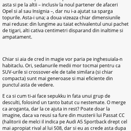
asta si pe la altii – inclusiv la noul partener de afaceri
Opel si al sau Insignia –, dar nu i-a ajutat sa sparga
topurile. Asta-i una; a doua vizeaza chiar dimensiunile
mai reduse: din lungime au taiat echivalentul unui pachet
de tigari, alti cativa centimetri disparand din inaltime si
ampatament.
Chiar si aia de cred in magie vor paria pe inghesuiala-n
habitaclu. Ori, sedanurile medii mor tocmai pentru ca
SUV-urile si crossover-ele de talie similara (si chiar
compacta) sunt mai generoase si mai eficiente din
punctul asta de vedere.
E ca si cum ti-ai face sepukku in fata unui grup de
desculti, folosind un tanto batut cu nestemate. O merge
ca aroganta, dar la ce ajuta in rest? Poate doar la
imagine, daca va reusi sa fure din musterii lui Passat CC
(halitorii de melci il indica pe Audi A5 Sportback drept cel
mai apropiat rival al lui 508, dar si eu as crede asta dupa