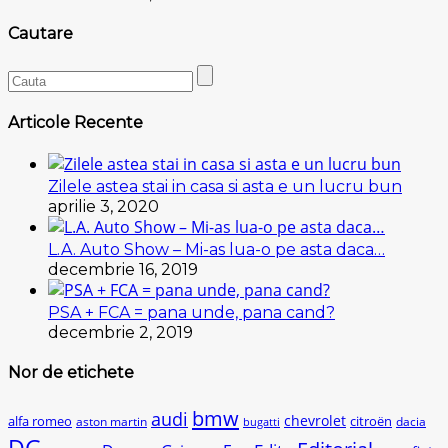
Cautare
Articole Recente
Zilele astea stai in casa si asta e un lucru bun
aprilie 3, 2020
L.A. Auto Show – Mi-as lua-o pe asta daca…
decembrie 16, 2019
PSA + FCA = pana unde, pana cand?
decembrie 2, 2019
Nor de etichete
bmw
audi
chevrolet
citroën
alfa romeo
aston martin
dacia
bugatti
DG