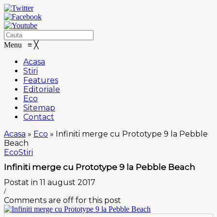
Menu
≡
╳
Acasa
Stiri
Features
Editoriale
Eco
Sitemap
Contact
Acasa
»
Eco
»
Infiniti merge cu Prototype 9 la Pebble
Beach
Eco
Stiri
Infiniti merge cu Prototype 9 la Pebble Beach
Postat in 11 august 2017
/
Comments are off for this post