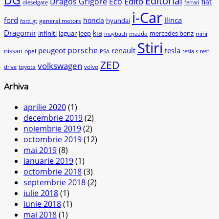
Editorial
Edito
Dragos Grigore
Eco
fiat
dieselgate
ferrari
i-Car
ford
Ilinca
honda
hyundai
general motors
ford gt
Dragomir
kia
infiniti
jaguar
jeep
mercedes benz
mazda
mini
maybach
Stiri
peugeot
porsche
renault
tesla
nissan
opel
PSA
tesla s
test-
ZED
volkswagen
toyota
volvo
drive
Arhiva
aprilie 2020
(1)
decembrie 2019
(2)
noiembrie 2019
(2)
octombrie 2019
(12)
mai 2019
(8)
ianuarie 2019
(1)
octombrie 2018
(3)
septembrie 2018
(2)
iulie 2018
(1)
iunie 2018
(1)
mai 2018
(1)