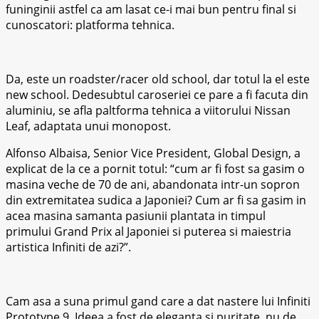
funinginii astfel ca am lasat ce-i mai bun pentru final si
cunoscatori: platforma tehnica.
Da, este un roadster/racer old school, dar totul la el este
new school. Dedesubtul caroseriei ce pare a fi facuta din
aluminiu, se afla paltforma tehnica a viitorului Nissan
Leaf, adaptata unui monopost.
Alfonso Albaisa, Senior Vice President, Global Design, a
explicat de la ce a pornit totul: “cum ar fi fost sa gasim o
masina veche de 70 de ani, abandonata intr-un sopron
din extremitatea sudica a Japoniei? Cum ar fi sa gasim in
acea masina samanta pasiunii plantata in timpul
primului Grand Prix al Japoniei si puterea si maiestria
artistica Infiniti de azi?”.
Cam asa a suna primul gand care a dat nastere lui Infiniti
Prototype 9. Ideea a fost de eleganta si puritate, nu de