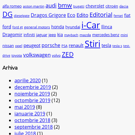
bmw
audi
chevrolet
citroën
alfa romeo
aston martin
dacia
bugatti
DG
Editorial
Edito
Dragos Grigore
Eco
fiat
dieselgate
ferrari
i-Car
ford
Ilinca
honda
hyundai
general motors
ford gt
Dragomir
kia
infiniti
jaguar
jeep
mercedes benz
mazda
mini
maybach
Stiri
peugeot
porsche
renault
tesla
nissan
opel
PSA
tesla s
test-
ZED
volkswagen
toyota
volvo
drive
Arhiva
aprilie 2020
(1)
decembrie 2019
(2)
noiembrie 2019
(2)
octombrie 2019
(12)
mai 2019
(8)
ianuarie 2019
(1)
octombrie 2018
(3)
septembrie 2018
(2)
iulie 2018
(1)