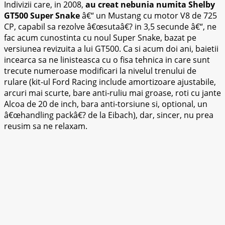
Indivizii care, in 2008,
au creat nebunia numita Shelby
GT500 Super Snake
â€“ un Mustang cu motor V8 de 725
CP, capabil sa rezolve â€œsutaâ€? in 3,5 secunde â€“, ne
fac acum cunostinta cu noul Super Snake, bazat pe
versiunea revizuita a lui GT500. Ca si acum doi ani, baietii
incearca sa ne linisteasca cu o fisa tehnica in care sunt
trecute numeroase modificari la nivelul trenului de
rulare (kit-ul Ford Racing include amortizoare ajustabile,
arcuri mai scurte, bare anti-ruliu mai groase, roti cu jante
Alcoa de 20 de inch, bara anti-torsiune si, optional, un
â€œhandling packâ€? de la Eibach), dar, sincer, nu prea
reusim sa ne relaxam.