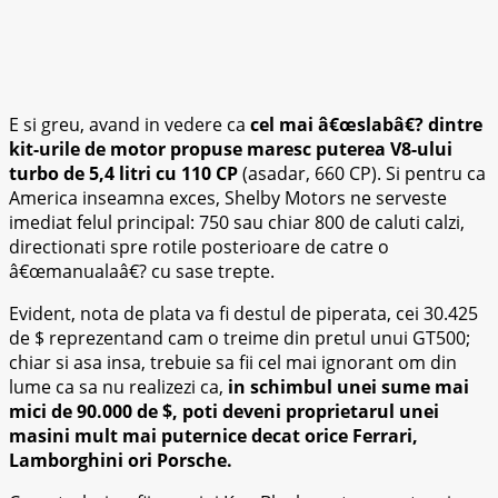
E si greu, avand in vedere ca
cel mai â€œslabâ€? dintre
kit-urile de motor propuse maresc puterea V8-ului
turbo de 5,4 litri cu 110 CP
(asadar, 660 CP). Si pentru ca
America inseamna exces, Shelby Motors ne serveste
imediat felul principal: 750 sau chiar 800 de caluti calzi,
directionati spre rotile posterioare de catre o
â€œmanualaâ€? cu sase trepte.
Evident, nota de plata va fi destul de piperata, cei 30.425
de $ reprezentand cam o treime din pretul unui GT500;
chiar si asa insa, trebuie sa fii cel mai ignorant om din
lume ca sa nu realizezi ca,
in schimbul unei sume mai
mici de 90.000 de $, poti deveni proprietarul unei
masini mult mai puternice decat orice Ferrari,
Lamborghini ori Porsche.