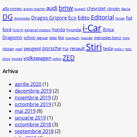
bmw
audi
chevrolet
citroën
alfa romeo
aston martin
dacia
bugatti
DG
Editorial
Edito
Dragos Grigore
Eco
fiat
dieselgate
ferrari
i-Car
ford
Ilinca
honda
hyundai
general motors
ford gt
Dragomir
kia
infiniti
jaguar
jeep
mercedes benz
mazda
mini
maybach
Stiri
peugeot
porsche
renault
tesla
nissan
opel
PSA
tesla s
test-
ZED
volkswagen
toyota
volvo
drive
Arhiva
aprilie 2020
(1)
decembrie 2019
(2)
noiembrie 2019
(2)
octombrie 2019
(12)
mai 2019
(8)
ianuarie 2019
(1)
octombrie 2018
(3)
septembrie 2018
(2)