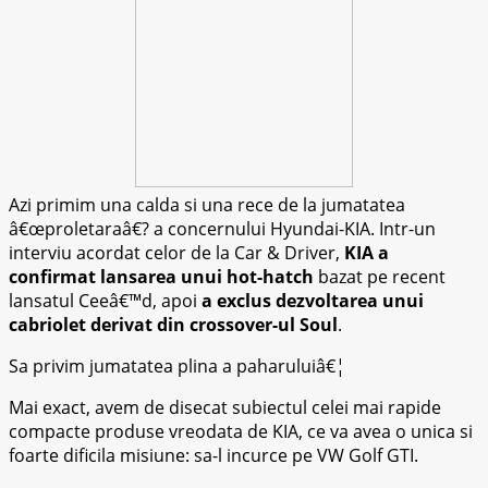
Azi primim una calda si una rece de la jumatatea
â€œproletaraâ€? a concernului Hyundai-KIA. Intr-un
interviu acordat celor de la Car & Driver,
KIA a
confirmat lansarea unui hot-hatch
bazat pe recent
lansatul Ceeâ€™d, apoi
a exclus dezvoltarea unui
cabriolet derivat din crossover-ul Soul
.
Sa privim jumatatea plina a paharuluiâ€¦
Mai exact, avem de disecat subiectul celei mai rapide
compacte produse vreodata de KIA, ce va avea o unica si
foarte dificila misiune: sa-l incurce pe VW Golf GTI.