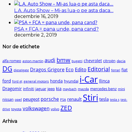
L.A. Auto Show – Mi-as lua-o pe asta daca…
decembrie 16, 2019
PSA + FCA = pana unde, pana cand?
decembrie 2, 2019
Nor de etichete
bmw
audi
chevrolet
citroën
alfa romeo
aston martin
dacia
bugatti
DG
Editorial
Edito
Dragos Grigore
Eco
fiat
dieselgate
ferrari
i-Car
ford
Ilinca
honda
hyundai
general motors
ford gt
Dragomir
kia
infiniti
jaguar
jeep
mercedes benz
mazda
mini
maybach
Stiri
peugeot
porsche
renault
tesla
nissan
opel
PSA
tesla s
test-
ZED
volkswagen
toyota
volvo
drive
Arhiva