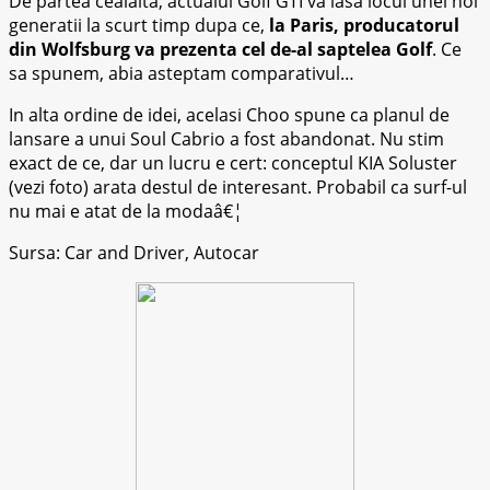
De partea cealalta, actualul Golf GTI va lasa locul unei noi
generatii la scurt timp dupa ce,
la Paris, producatorul
din Wolfsburg va prezenta cel de-al saptelea Golf
. Ce
sa spunem, abia asteptam comparativul…
In alta ordine de idei, acelasi Choo spune ca planul de
lansare a unui Soul Cabrio a fost abandonat. Nu stim
exact de ce, dar un lucru e cert: conceptul KIA Soluster
(vezi foto) arata destul de interesant. Probabil ca surf-ul
nu mai e atat de la modaâ€¦
Sursa: Car and Driver, Autocar