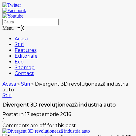
Menu
≡
╳
Acasa
Stiri
Features
Editoriale
Eco
Sitemap
Contact
Acasa
»
Stiri
»
Divergent 3D revoluționează industria
auto
Stiri
Divergent 3D revoluționează industria auto
Postat in 17 septembrie 2016
/
Comments are off for this post