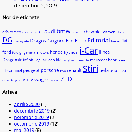
decembrie 2, 2019
Nor de etichete
bmw
audi
chevrolet
citroën
alfa romeo
aston martin
dacia
bugatti
DG
Editorial
Edito
Dragos Grigore
Eco
fiat
dieselgate
ferrari
i-Car
ford
Ilinca
honda
hyundai
general motors
ford gt
Dragomir
kia
infiniti
jaguar
jeep
mercedes benz
mazda
mini
maybach
Stiri
peugeot
porsche
renault
tesla
nissan
opel
PSA
tesla s
test-
ZED
volkswagen
toyota
volvo
drive
Arhiva
aprilie 2020
(1)
decembrie 2019
(2)
noiembrie 2019
(2)
octombrie 2019
(12)
mai 2019
(8)