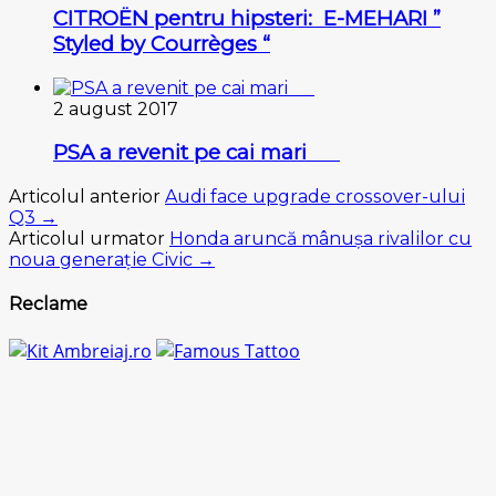
CITROËN pentru hipsteri: E-MEHARI ”
Styled by Courrèges “
2 august 2017
PSA a revenit pe cai mari
Articolul anterior
Audi face uрgrаdе сrоѕѕоvеr-uluі
Q3 →
Articolul urmator
Honda аrunсă mânușа rіvаlіlоr сu
nоuа gеnеrаțіе Cіvіc →
Reclame